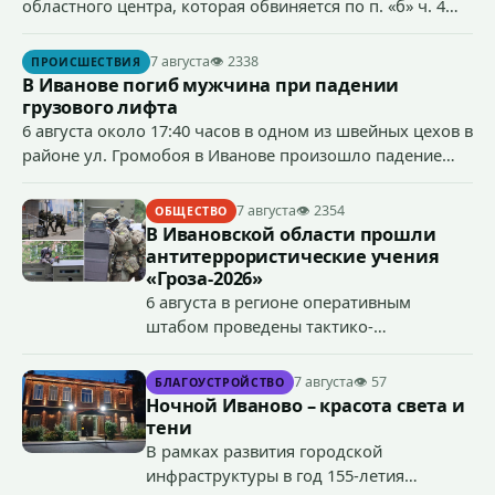
областного центра, которая обвиняется по п. «б» ч. 4
ст.158 УК РФ (кража) - в хищении товаров на общую
сумму более 4,4 млн рублей через маркетплейс.
7 августа
👁 2338
ПРОИСШЕСТВИЯ
В Иванове погиб мужчина при падении
грузового лифта
6 августа около 17:40 часов в одном из швейных цехов в
районе ул. Громобоя в Иванове произошло падение
грузового лифта в районе 3-го этажа.
7 августа
👁 2354
ОБЩЕСТВО
В Ивановской области прошли
антитеррористические учения
«Гроза-2026»
6 августа в регионе оперативным
штабом проведены тактико-
специальные учения по пресечению
террористического акта на объекте
7 августа
👁 57
БЛАГОУСТРОЙСТВО
органов государственной власти.
Ночной Иваново – красота света и
«Гроза-2026».
тени
В рамках развития городской
инфраструктуры в год 155-летия