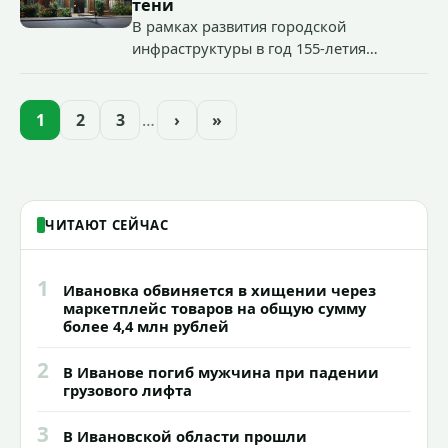
«Гроза-2026».
тени
В рамках развития городской
инфраструктуры в год 155-летия
Иванова приступили городские власти
приступили к реализации масштабного
проекта подсветки исторических
1
2
3
…
›
»
зданий, достопримечательностей и
знаковых мест.
ЧИТАЮТ СЕЙЧАС
1
Ивановка обвиняется в хищении через
маркетплейс товаров на общую сумму
более 4,4 млн рублей
2
В Иванове погиб мужчина при падении
грузового лифта
3
В Ивановской области прошли