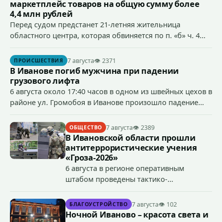
маркетплейс товаров на общую сумму более
4,4 млн рублей
Перед судом предстанет 21-летняя жительница
областного центра, которая обвиняется по п. «б» ч. 4
ст.158 УК РФ (кража) - в хищении товаров на общую
сумму более 4,4 млн рублей через маркетплейс.
7 августа
👁 2371
ПРОИСШЕСТВИЯ
В Иванове погиб мужчина при падении
грузового лифта
6 августа около 17:40 часов в одном из швейных цехов в
районе ул. Громобоя в Иванове произошло падение
грузового лифта в районе 3-го этажа.
7 августа
👁 2389
ОБЩЕСТВО
В Ивановской области прошли
антитеррористические учения
«Гроза-2026»
6 августа в регионе оперативным
штабом проведены тактико-
специальные учения по пресечению
террористического акта на объекте
7 августа
👁 102
БЛАГОУСТРОЙСТВО
органов государственной власти.
Ночной Иваново – красота света и