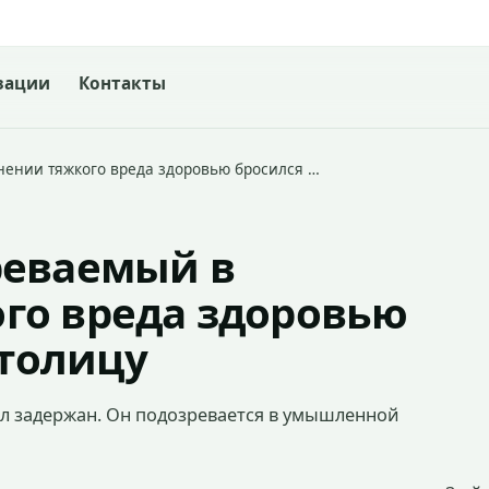
зации
Контакты
ении тяжкого вреда здоровью бросился …
реваемый в
го вреда здоровью
столицу
ыл задержан. Он подозревается в умышленной