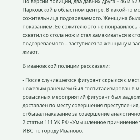
По версии полиции, два давних друга – 46 и 52
Парковской в областном центре. В какой-то 
сожительница подозреваемого. Женщина была
показанием. Ее сожителю это не понравилось 
схватил со стола нож и стал замахиваться в с
подозреваемого – заступился за женщину и зас
живот.
В ивановской полиции рассказали:
- После случившегося фигурант скрылся с мес
ножевым ранением был госпитализирован в ме
розыскных мероприятий фигурант был задерж
доставлен по месту совершения преступления,
отбывал наказание за совершение аналогичног
2 статьи 111 УК РФ «Умышленное причинение
ИВС по городу Иваново.