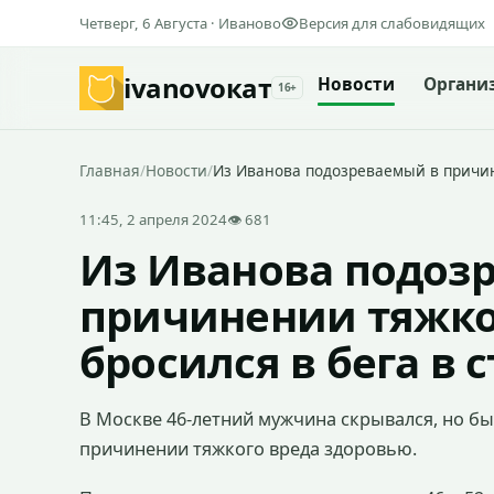
Четверг, 6 Августа · Иваново
Версия для слабовидящих
ivanovo
кат
Новости
Органи
16+
Главная
/
Новости
/
Из Иванова подозреваемый в причин
11:45, 2 апреля 2024
👁 681
Из Иванова подоз
причинении тяжко
бросился в бега в 
В Москве 46-летний мужчина скрывался, но б
причинении тяжкого вреда здоровью.