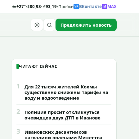
☁️
+27°
$
80,93
· €
93,19
Пробки
ВКонтакте
MAX
M
▾
▾
VK
Предложить новость
Найти
ЧИТАЮТ СЕЙЧАС
1
Для 22 тысяч жителей Кохмы
существенно снижены тарифы на
воду и водоотведение
2
Полиция просит откликнуться
очевидцев двух ДТП в Иванове
3
Ивановских десантников
наградили орденами Мужества