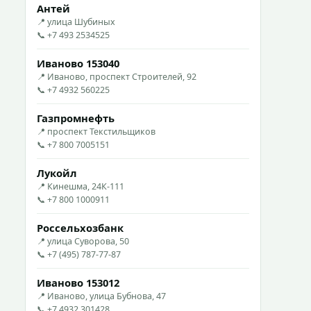
Антей
📍 улица Шубиных
📞 +7 493 2534525
Иваново 153040
📍 Иваново, проспект Строителей, 92
📞 +7 4932 560225
Газпромнефть
📍 проспект Текстильщиков
📞 +7 800 7005151
Лукойл
📍 Кинешма, 24К-111
📞 +7 800 1000911
Россельхозбанк
📍 улица Суворова, 50
📞 +7 (495) 787-77-87
Иваново 153012
📍 Иваново, улица Бубнова, 47
📞 +7 4932 301428