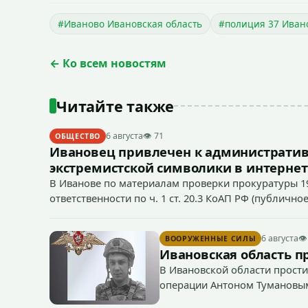
#Иваново Ивановская область
#полиция 37 Иван
← Ко всем новостям
Читайте также
6 августа
👁 71
ОБЩЕСТВО
Ивановец привлечен к административ
экстремистской символики в интернет
В Иванове по материалам проверки прокуратуры 1
ответственности по ч. 1 ст. 20.3 КоАП РФ (публич
если эти действия не содержат признаков уголовно
символики в сети Интернет.
6 августа
👁
ВООРУЖЕННЫЕ СИЛЫ
Ивановская область п
В Ивановской области прости
операции Антоном Тумановы