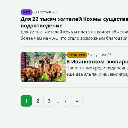
6 августа
👁 96
ЖКХ
Для 22 тысяч жителей Кохмы существ
водоотведение
Для 22 тыс. жителей Кохмы плата на водоснабжение
более чем на 40%, что стало возможным благодаря
«Водоканал.
6 августа
👁 96
КУЛЬТУРА
В Ивановском зоопарк
Пополнение среди подопечны
еще две альпаки из Ленингра
— годик).
1
2
3
…
›
»