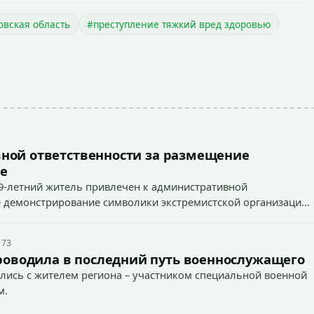
овская область
#преступление тяжкий вред здоровью
ной ответственности за размещение
е
9-летний житель привлечен к административной
ное демонстрирование символики экстремистской организации,
 наказуемого деяния) за размещение экстремистской
 73
роводила в последний путь военнослужащего
лись с жителем региона – участником специальной военной
м.