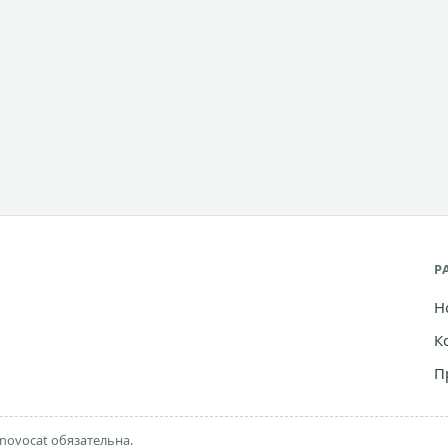
Р
Н
К
П
novocat обязательна.