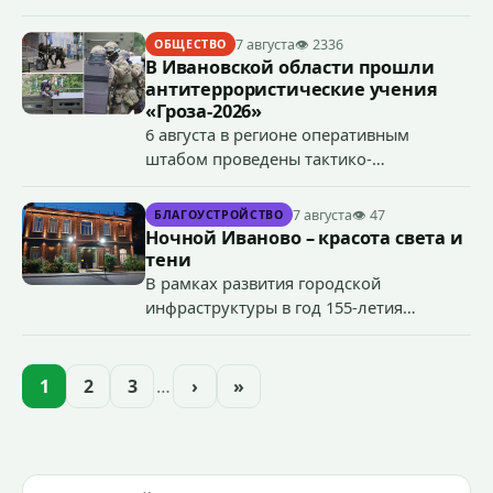
грузового лифта в районе 3-го этажа.
7 августа
👁 2336
ОБЩЕСТВО
В Ивановской области прошли
антитеррористические учения
«Гроза-2026»
6 августа в регионе оперативным
штабом проведены тактико-
специальные учения по пресечению
террористического акта на объекте
7 августа
👁 47
БЛАГОУСТРОЙСТВО
органов государственной власти.
Ночной Иваново – красота света и
«Гроза-2026».
тени
В рамках развития городской
инфраструктуры в год 155-летия
Иванова приступили городские власти
приступили к реализации масштабного
проекта подсветки исторических
1
2
3
…
›
»
зданий, достопримечательностей и
знаковых мест.