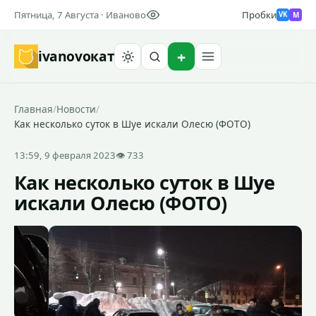
Пятница, 7 Августа · Иваново
Пробки
M
VK
ivanovo
кат
Найти
Главная
/
Новости
/
Как несколько суток в Шуе искали Олесю (ФОТО)
13:59, 9 февраля 2023
👁 733
Как несколько суток в Шуе
искали Олесю (ФОТО)