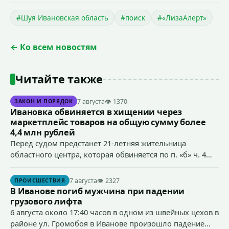
#Шуя Ивановская область
#поиск
#«ЛизаАлерт»
← Ко всем новостям
Читайте также
7 августа
👁 1370
ЗАКОН И ПОРЯДОК
Ивановка обвиняется в хищении через
маркетплейс товаров на общую сумму более
4,4 млн рублей
Перед судом предстанет 21-летняя жительница
областного центра, которая обвиняется по п. «б» ч. 4
ст.158 УК РФ (кража) - в хищении товаров на общую
сумму более 4,4 млн рублей через маркетплейс.
7 августа
👁 2327
ПРОИСШЕСТВИЯ
В Иванове погиб мужчина при падении
грузового лифта
6 августа около 17:40 часов в одном из швейных цехов в
районе ул. Громобоя в Иванове произошло падение