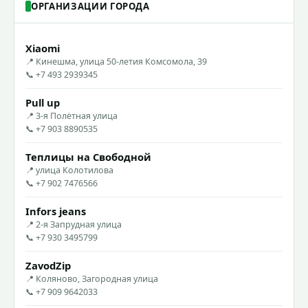
ОРГАНИЗАЦИИ ГОРОДА
Xiaomi
📍 Кинешма, улица 50-летия Комсомола, 39
📞 +7 493 2939345
Pull up
📍 3-я Полётная улица
📞 +7 903 8890535
Теплицы на Свободной
📍 улица Колотилова
📞 +7 902 7476566
Infors jeans
📍 2-я Запрудная улица
📞 +7 930 3495799
ZavodZip
📍 Коляново, Загородная улица
📞 +7 909 9642033