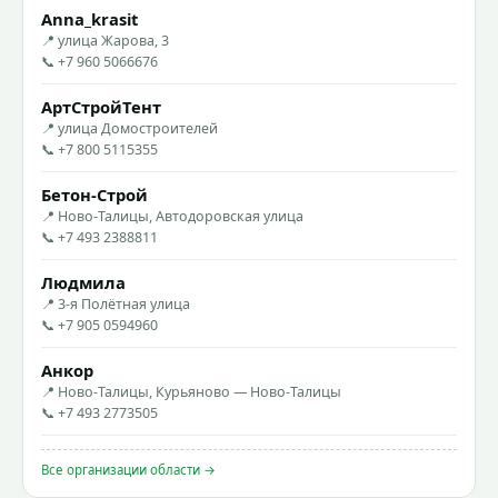
Anna_krasit
📍 улица Жарова, 3
📞 +7 960 5066676
АртСтройТент
📍 улица Домостроителей
📞 +7 800 5115355
Бетон-Строй
📍 Ново-Талицы, Автодоровская улица
📞 +7 493 2388811
Людмила
📍 3-я Полётная улица
📞 +7 905 0594960
Анкор
📍 Ново-Талицы, Курьяново — Ново-Талицы
📞 +7 493 2773505
Все организации области →