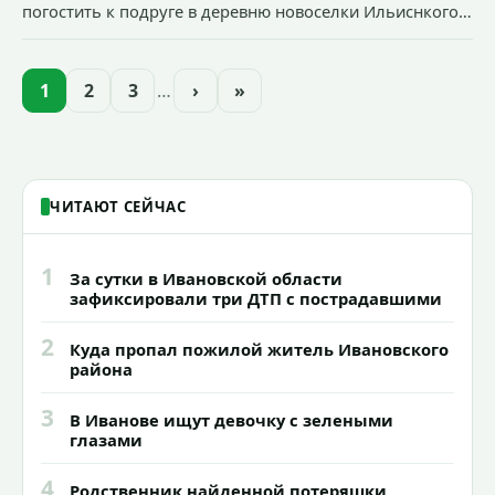
погостить к подруге в деревню новоселки Ильиснкого
района из Ярославля Лидия Александровна)
отправились в лес по грибы и ягоды.
1
2
3
…
›
»
ЧИТАЮТ СЕЙЧАС
1
За сутки в Ивановской области
зафиксировали три ДТП с пострадавшими
2
Куда пропал пожилой житель Ивановского
района
3
В Иванове ищут девочку с зелеными
глазами
4
Родственник найденной потеряшки