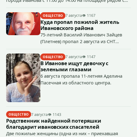
бывшим кинотеатром «Современник» (пр.
Шереметевский, д. 85) будет работать музыкальная
7 августа
👁 1167
ОБЩЕСТВО
площадка.
Куда пропал пожилой житель
Ивановского района
75-летний Василий Иванович Зайцев
(Плетнев) пропал 2 августа из СНТ
Надежда-Д в Ивановском районе.
7 августа
👁 1147
ОБЩЕСТВО
В Иванове ищут девочку с
зелеными глазами
6 августа пропала 11-летняя Аделина
Пасечная из областного центра.
7 августа
👁 1143
ОБЩЕСТВО
Родственник найденной потеряшки
благодарит ивановских спасателей
Две пожилые женщины (одна из них – приехавшая