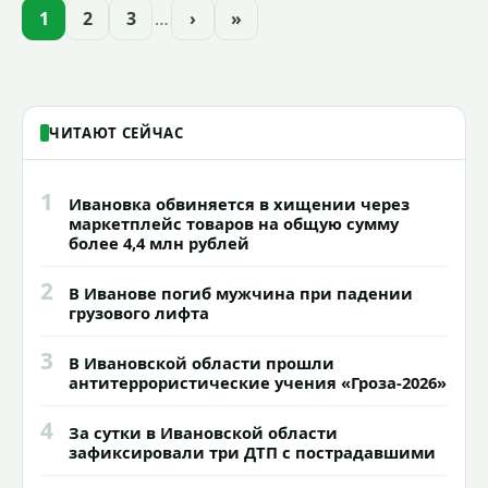
проекта подсветки исторических
1
2
3
…
›
»
зданий, достопримечательностей и
знаковых мест.
ЧИТАЮТ СЕЙЧАС
1
Ивановка обвиняется в хищении через
маркетплейс товаров на общую сумму
более 4,4 млн рублей
2
В Иванове погиб мужчина при падении
грузового лифта
3
В Ивановской области прошли
антитеррористические учения «Гроза-2026»
4
За сутки в Ивановской области
зафиксировали три ДТП с пострадавшими