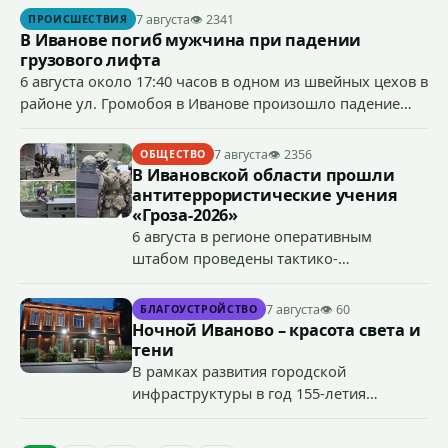
сумму более 4,4 млн рублей через маркетплейс.
7 августа
👁 2341
ПРОИСШЕСТВИЯ
В Иванове погиб мужчина при падении
грузового лифта
6 августа около 17:40 часов в одном из швейных цехов в
районе ул. Громобоя в Иванове произошло падение
грузового лифта в районе 3-го этажа.
7 августа
👁 2356
ОБЩЕСТВО
В Ивановской области прошли
антитеррористические учения
«Гроза-2026»
6 августа в регионе оперативным
штабом проведены тактико-
специальные учения по пресечению
террористического акта на объекте
7 августа
👁 60
БЛАГОУСТРОЙСТВО
органов государственной власти.
Ночной Иваново – красота света и
«Гроза-2026».
тени
В рамках развития городской
инфраструктуры в год 155-летия
Иванова приступили городские власти
приступили к реализации масштабного