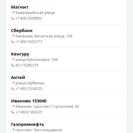
Магнит
📍 Кавалерийская улица
📞 +7 800 2009002
Сбербанк
📍 Кинешма, Вичугская улица, 106
📞 +7 800 5555777
Кенгуру
📍 улица Куконковых, 104
📞 82115285379
Антей
📍 улица Шубиных
📞 +7 493 2534525
Иваново 153040
📍 Иваново, проспект Строителей, 92
📞 +7 4932 560225
Газпромнефть
📍 проспект Текстильщиков