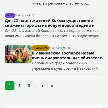
жителем региона – участником
специальной военной операции
Антоном Тумановым.
6 августа
👁 20
ЖКХ
Для 22 тысяч жителей Кохмы существенно
снижены тарифы на воду и водоотведение
Для 22 тыс. жителей Кохмы плата на водоснабжение с 1
июля уменьшена более чем на треть, на водоотведение
- более чем на 40%, что стало возможным благодаря
началу работы в городе областного предприятия
6 августа
👁 20
КУЛЬТУРА
«Водоканал.
В Ивановском зоопарке новые
очень очаровательные обитатели
Пополнение среди подопечных
учреждения культуры – в Ивановский
зоопарк приехали еще две альпаки из
Ленинградской и Новгородской
областей (самцу - 6 месяцев, самочке —
1
2
3
…
›
»
годик).