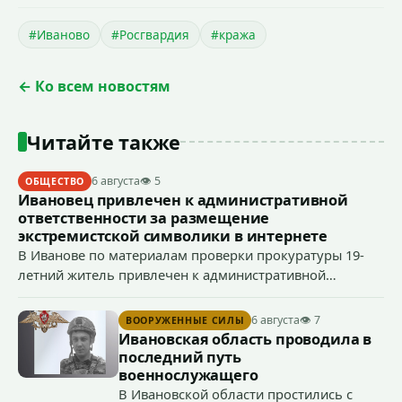
#Иваново
#Росгвардия
#кража
← Ко всем новостям
Читайте также
6 августа
👁 5
ОБЩЕСТВО
Ивановец привлечен к административной
ответственности за размещение
экстремистской символики в интернете
В Иванове по материалам проверки прокуратуры 19-
летний житель привлечен к административной
ответственности по ч. 1 ст. 20.3 КоАП РФ (публичное
демонстрирование символики экстремистской
6 августа
👁 7
ВООРУЖЕННЫЕ СИЛЫ
организации, если эти действия не содержат признаков
Ивановская область проводила в
уголовно наказуемого деяния) за размещение
последний путь
экстремистской символики в сети Интернет.
военнослужащего
В Ивановской области простились с