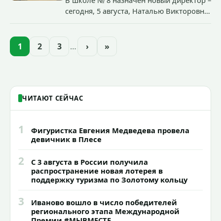
сегодня, 5 августа, Наталью Викторовну
Климину официально представили
педагогическому коллективу
образовательного учреждения.
1
2
3
…
›
»
ЧИТАЮТ СЕЙЧАС
1
Фигуристка Евгения Медведева провела
девичник в Плесе
2
С 3 августа в России получила
распространение новая лотерея в
поддержку туризма по Золотому кольцу
3
Иваново вошло в число победителей
регионального этапа Международной
Премии #МЫВМЕСТЕ