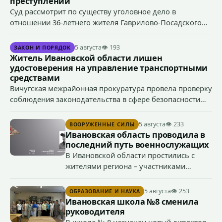
преступлений
Суд рассмотрит по существу уголовное дело в
отношении 36-летнего жителя Гаврилово-Посадского
района, который обвиняется в совершении
преступлений, предусмотренных ч. 1 ст. 119 УК РФ
5 августа
👁 193
ЗАКОН И ПОРЯДОК
(угроза убийством), ч. 1 ст. 166 УК РФ (угон
Житель Ивановской области лишен
транспортного средства), п. «а» ч. 1 ст. 213 УК РФ
удостоверения на управление транспортными
(хулиганство).
средствами
Вичугская межрайонная прокуратура провела проверку
соблюдения законодательства в сфере безопасности
дорожного движения, после чего направила в суд иск о
прекращении права управления транспортными
5 августа
👁 233
ВООРУЖЕННЫЕ СИЛЫ
средствами 38-летним водителем.
Ивановская область проводила в
последний путь военнослужащих
В Ивановской области простились с
жителями региона – участниками
специальной военной операции
Сергеем Глазковым, Дмитрием
5 августа
👁 253
ОБРАЗОВАНИЕ И НАУКА
Хохловым и Сергеем Павленко.
Ивановская школа №8 сменила
руководителя
В школе № 8 назначен новый директор –