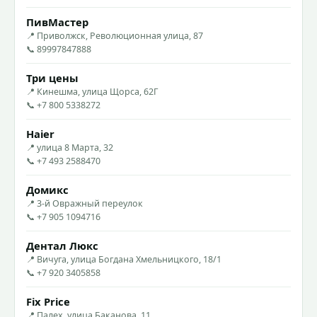
ПивМастер
📍 Приволжск, Революционная улица, 87
📞 89997847888
Три цены
📍 Кинешма, улица Щорса, 62Г
📞 +7 800 5338272
Haier
📍 улица 8 Марта, 32
📞 +7 493 2588470
Домикс
📍 3-й Овражный переулок
📞 +7 905 1094716
Дентал Люкс
📍 Вичуга, улица Богдана Хмельницкого, 18/1
📞 +7 920 3405858
Fix Price
📍 Палех, улица Баканова, 11