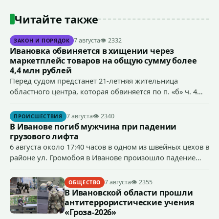
Читайте также
7 августа
👁 2332
ЗАКОН И ПОРЯДОК
Ивановка обвиняется в хищении через
маркетплейс товаров на общую сумму более
4,4 млн рублей
Перед судом предстанет 21-летняя жительница
областного центра, которая обвиняется по п. «б» ч. 4
ст.158 УК РФ (кража) - в хищении товаров на общую
сумму более 4,4 млн рублей через маркетплейс.
7 августа
👁 2340
ПРОИСШЕСТВИЯ
В Иванове погиб мужчина при падении
грузового лифта
6 августа около 17:40 часов в одном из швейных цехов в
районе ул. Громобоя в Иванове произошло падение
грузового лифта в районе 3-го этажа.
7 августа
👁 2355
ОБЩЕСТВО
В Ивановской области прошли
антитеррористические учения
«Гроза-2026»