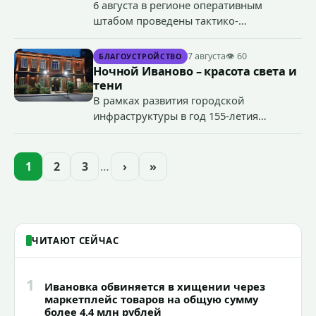
6 августа в регионе оперативным
штабом проведены тактико-
специальные учения по пресечению
террористического акта на объекте
7 августа
👁 60
БЛАГОУСТРОЙСТВО
органов государственной власти.
Ночной Иваново – красота света и
«Гроза-2026».
тени
В рамках развития городской
инфраструктуры в год 155-летия
Иванова приступили городские власти
приступили к реализации масштабного
проекта подсветки исторических
1
2
3
…
›
»
зданий, достопримечательностей и
знаковых мест.
ЧИТАЮТ СЕЙЧАС
1
Ивановка обвиняется в хищении через
маркетплейс товаров на общую сумму
более 4,4 млн рублей