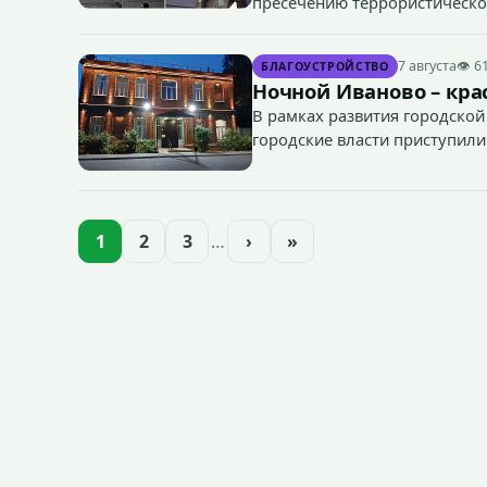
пресечению террористическог
«Гроза-2026».
7 августа
👁 6
БЛАГОУСТРОЙСТВО
Ночной Иваново – крас
В рамках развития городской
городские власти приступили
зданий, достопримечательнос
1
2
3
…
›
»