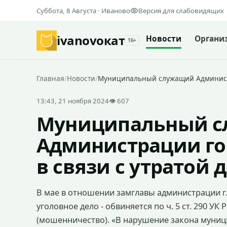
Суббота, 8 Августа · Иваново
Версия для слабовидящих
ivanovo
кат
Новости
Органи
16+
Главная
/
Новости
/
Муниципальный служащий Администр
13:43, 21 ноября 2024
👁 607
Муниципальный 
Администрации го
в связи с утратой 
В мае в отношении замглавы администрации г
уголовное дело - обвиняется по ч. 5 ст. 290 УК Р
(мошенничество). «В нарушение закона муни