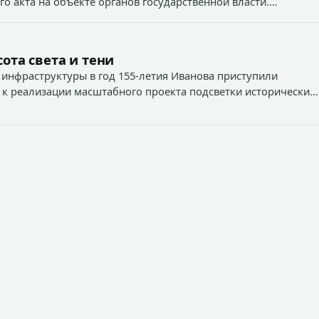
о акта на объекте органов государственной власти.
1
ота света и тени
 инфраструктуры в год 155-летия Иванова приступили
 к реализации масштабного проекта подсветки исторических
тей и знаковых мест.