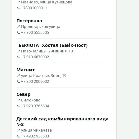
📍 Иваново, улица Кузнецова
📞 +78001000911
Пятёрочка
📍 Пролетарская улица
📞 +7 800 5555505
"БЕРЛОГА" Хостел (Байк-Пост)
📍 Ново-Талицы, 2-я линия, 10
📞 +7 910 6670002
Магнит
📍 улица Красных Зорь, 19
📞 +7 800 2009002
Север
📍 Билюково
📞 +7 920 3765804
Детский сад комбинированного вида
№8
📍 улица Чихачёва
📞 +7 4932 938503