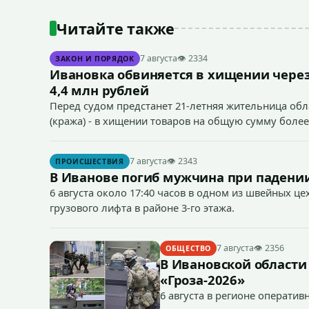
Читайте также
7 августа
👁 2334
ЗАКОН И ПОРЯДОК
Ивановка обвиняется в хищении через
4,4 млн рублей
Перед судом предстанет 21-летняя жительница облас
(кража) - в хищении товаров на общую сумму более
7 августа
👁 2343
ПРОИСШЕСТВИЯ
В Иванове погиб мужчина при падении
6 августа около 17:40 часов в одном из швейных ц
грузового лифта в районе 3-го этажа.
7 августа
👁 2356
ОБЩЕСТВО
В Ивановской области
«Гроза-2026»
6 августа в регионе операти