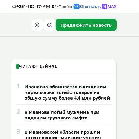
⛅
+25°
$
82,17
· €
94,84
Пробки
ВКонтакте
MAX
M
▾
▾
VK
Предложить новость
Найти
ЧИТАЮТ СЕЙЧАС
1
Ивановка обвиняется в хищении
через маркетплейс товаров на
общую сумму более 4,4 млн рублей
2
В Иванове погиб мужчина при
падении грузового лифта
3
В Ивановской области прошли
антитеррористические учения