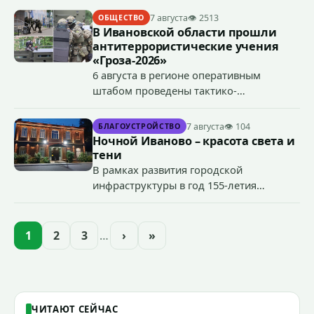
7 августа
👁 2513
ОБЩЕСТВО
В Ивановской области прошли
антитеррористические учения
«Гроза-2026»
6 августа в регионе оперативным
штабом проведены тактико-
специальные учения по пресечению
террористического акта на объекте
7 августа
👁 104
БЛАГОУСТРОЙСТВО
органов государственной власти.
Ночной Иваново – красота света и
«Гроза-2026».
тени
В рамках развития городской
инфраструктуры в год 155-летия
Иванова приступили городские власти
приступили к реализации масштабного
проекта подсветки исторических
1
2
3
…
›
»
зданий, достопримечательностей и
знаковых мест.
ЧИТАЮТ СЕЙЧАС