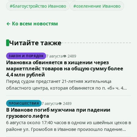
#благоустройство Иваново
#озеленение Иваново
← Ко всем новостям
Читайте также
7 августа
👁 2489
ЗАКОН И ПОРЯДОК
Ивановка обвиняется в хищении через
маркетплейс товаров на общую сумму более
4,4 млн рублей
Перед судом предстанет 21-летняя жительница
областного центра, которая обвиняется по п. «б» ч. 4
ст.158 УК РФ (кража) - в хищении товаров на общую
сумму более 4,4 млн рублей через маркетплейс.
7 августа
👁 2489
ПРОИСШЕСТВИЯ
В Иванове погиб мужчина при падении
грузового лифта
6 августа около 17:40 часов в одном из швейных цехов в
районе ул. Громобоя в Иванове произошло падение
грузового лифта в районе 3-го этажа.