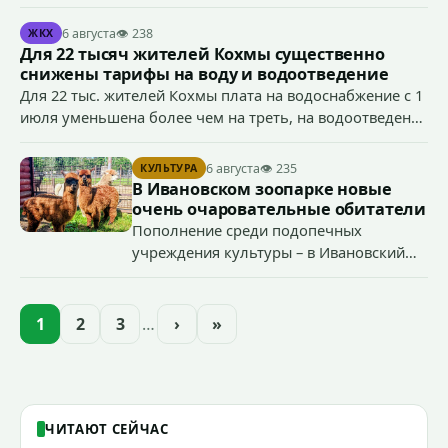
специальной военной операции
Антоном Тумановым.
6 августа
👁 238
ЖКХ
Для 22 тысяч жителей Кохмы существенно
снижены тарифы на воду и водоотведение
Для 22 тыс. жителей Кохмы плата на водоснабжение с 1
июля уменьшена более чем на треть, на водоотведение
- более чем на 40%, что стало возможным благодаря
началу работы в городе областного предприятия
6 августа
👁 235
КУЛЬТУРА
«Водоканал.
В Ивановском зоопарке новые
очень очаровательные обитатели
Пополнение среди подопечных
учреждения культуры – в Ивановский
зоопарк приехали еще две альпаки из
Ленинградской и Новгородской
областей (самцу - 6 месяцев, самочке —
1
2
3
…
›
»
годик).
ЧИТАЮТ СЕЙЧАС