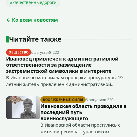
#качественныедороги
← Ко всем новостям
Читайте также
6 августа
👁 222
ОБЩЕСТВО
Ивановец привлечен к административной
ответственности за размещение
экстремистской символики в интернете
В Иванове по материалам проверки прокуратуры 19-
летний житель привлечен к административной
ответственности по ч. 1 ст. 20.3 КоАП РФ (публичное
демонстрирование символики экстремистской
6 августа
👁 220
ВООРУЖЕННЫЕ СИЛЫ
организации, если эти действия не содержат признаков
Ивановская область проводила в
уголовно наказуемого деяния) за размещение
последний путь
экстремистской символики в сети Интернет.
военнослужащего
В Ивановской области простились с
жителем региона – участником