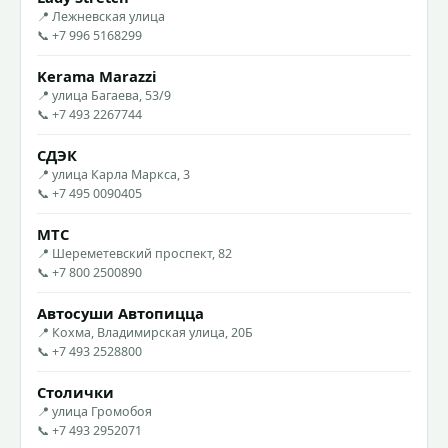
📍 Лежневская улица
📞 +7 996 5168299
Kerama Marazzi
📍 улица Багаева, 53/9
📞 +7 493 2267744
СДЭК
📍 улица Карла Маркса, 3
📞 +7 495 0090405
МТС
📍 Шереметевский проспект, 82
📞 +7 800 2500890
Автосуши Автопицца
📍 Кохма, Владимирская улица, 20Б
📞 +7 493 2528800
Столички
📍 улица Громобоя
📞 +7 493 2952071