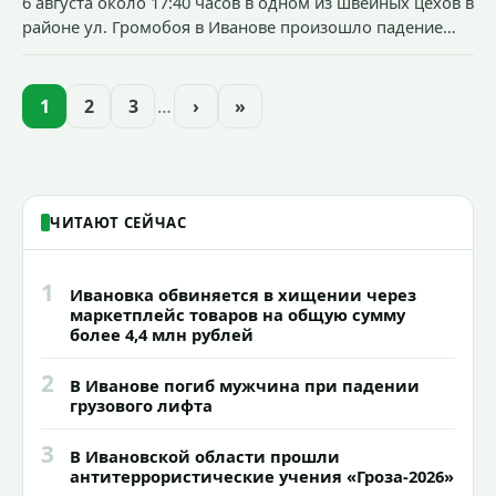
6 августа около 17:40 часов в одном из швейных цехов в
районе ул. Громобоя в Иванове произошло падение
грузового лифта в районе 3-го этажа.
1
2
3
…
›
»
ЧИТАЮТ СЕЙЧАС
1
Ивановка обвиняется в хищении через
маркетплейс товаров на общую сумму
более 4,4 млн рублей
2
В Иванове погиб мужчина при падении
грузового лифта
3
В Ивановской области прошли
антитеррористические учения «Гроза-2026»