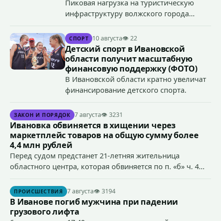
Пиковая нагрузка на туристическую
инфраструктуру волжского города
пришлась на июль.
10 августа
👁 22
СПОРТ
Детский спорт в Ивановской
области получит масштабную
финансовую поддержку (ФОТО)
В Ивановской области кратно увеличат
финансирование детского спорта.
7 августа
👁 3231
ЗАКОН И ПОРЯДОК
Ивановка обвиняется в хищении через
маркетплейс товаров на общую сумму более
4,4 млн рублей
Перед судом предстанет 21-летняя жительница
областного центра, которая обвиняется по п. «б» ч. 4
ст.158 УК РФ (кража) - в хищении товаров на общую
сумму более 4,4 млн рублей через маркетплейс.
7 августа
👁 3194
ПРОИСШЕСТВИЯ
В Иванове погиб мужчина при падении
грузового лифта