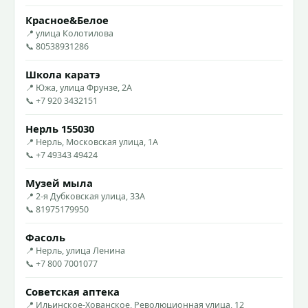
Красное&Белое
📍 улица Колотилова
📞 80538931286
Школа каратэ
📍 Южа, улица Фрунзе, 2А
📞 +7 920 3432151
Нерль 155030
📍 Нерль, Московская улица, 1А
📞 +7 49343 49424
Музей мыла
📍 2-я Дубковская улица, 33А
📞 81975179950
Фасоль
📍 Нерль, улица Ленина
📞 +7 800 7001077
Советская аптека
📍 Ильинское-Хованское, Революционная улица, 12