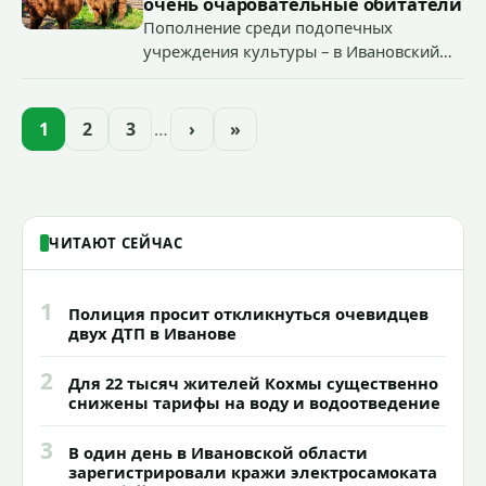
очень очаровательные обитатели
Пополнение среди подопечных
учреждения культуры – в Ивановский
зоопарк приехали еще две альпаки из
Ленинградской и Новгородской
областей (самцу - 6 месяцев, самочке —
1
2
3
…
›
»
годик).
ЧИТАЮТ СЕЙЧАС
1
Полиция просит откликнуться очевидцев
двух ДТП в Иванове
2
Для 22 тысяч жителей Кохмы существенно
снижены тарифы на воду и водоотведение
3
В один день в Ивановской области
зарегистрировали кражи электросамоката