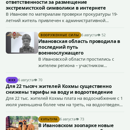
ответственности за размещение
экстремистской символики в интернете
В Иванове по материалам проверки прокуратуры 19-
летний житель привлечен к административной
ответственности по ч. 1 ст. 20.3 КоАП РФ (публичное
демонстрирование символики экстремистской
6 августа
👁 52
ВООРУЖЕННЫЕ СИЛЫ
организации, если эти действия не содержат признаков
Ивановская область проводила в
уголовно наказуемого деяния) за размещение
последний путь
экстремистской символики в сети Интернет.
военнослужащего
В Ивановской области простились с
жителем региона – участником
специальной военной операции
Антоном Тумановым.
6 августа
👁 70
ЖКХ
Для 22 тысяч жителей Кохмы существенно
снижены тарифы на воду и водоотведение
Для 22 тыс. жителей Кохмы плата на водоснабжение с 1
июля уменьшена более чем на треть, на водоотведение
- более чем на 40%, что стало возможным благодаря
началу работы в городе областного предприятия
6 августа
👁 73
КУЛЬТУРА
«Водоканал.
В Ивановском зоопарке новые