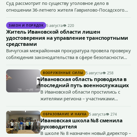
Суд рассмотрит по существу уголовное дело в
отношении 36-летнего жителя Гаврилово-Посадского
района, который обвиняется в совершении
преступлений, предусмотренных ч. 1 ст. 119 УК РФ
5 августа
👁 220
ЗАКОН И ПОРЯДОК
(угроза убийством), ч. 1 ст. 166 УК РФ (угон
Житель Ивановской области лишен
транспортного средства), п. «а» ч. 1 ст. 213 УК РФ
удостоверения на управление транспортными
(хулиганство).
средствами
Вичугская межрайонная прокуратура провела проверку
соблюдения законодательства в сфере безопасности
дорожного движения, после чего направила в суд иск о
прекращении права управления транспортными
5 августа
👁 258
ВООРУЖЕННЫЕ СИЛЫ
средствами 38-летним водителем.
Ивановская область проводила в
последний путь военнослужащих
В Ивановской области простились с
жителями региона – участниками
специальной военной операции
Сергеем Глазковым, Дмитрием
5 августа
👁 274
ОБРАЗОВАНИЕ И НАУКА
Хохловым и Сергеем Павленко.
Ивановская школа №8 сменила
руководителя
В школе № 8 назначен новый директор –