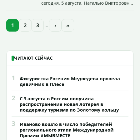
сегодня, 5 августа, Наталью Викторовну
Климину официально представили
педагогическому коллективу
образовательного учреждения.
1
2
3
…
›
»
ЧИТАЮТ СЕЙЧАС
1
Фигуристка Евгения Медведева провела
девичник в Плесе
2
С 3 августа в России получила
распространение новая лотерея в
поддержку туризма по Золотому кольцу
3
Иваново вошло в число победителей
регионального этапа Международной
Премии #МЫВМЕСТЕ