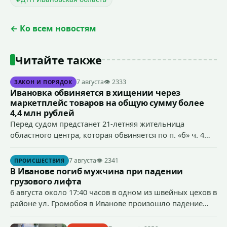
← Ко всем новостям
Читайте также
7 августа
👁 2333
ЗАКОН И ПОРЯДОК
Ивановка обвиняется в хищении через
маркетплейс товаров на общую сумму более
4,4 млн рублей
Перед судом предстанет 21-летняя жительница
областного центра, которая обвиняется по п. «б» ч. 4
ст.158 УК РФ (кража) - в хищении товаров на общую
сумму более 4,4 млн рублей через маркетплейс.
7 августа
👁 2341
ПРОИСШЕСТВИЯ
В Иванове погиб мужчина при падении
грузового лифта
6 августа около 17:40 часов в одном из швейных цехов в
районе ул. Громобоя в Иванове произошло падение
грузового лифта в районе 3-го этажа.