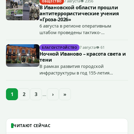
7 августа
👁 2356
ОБЩЕСТВО
В Ивановской области прошли
антитеррористические учения
«Гроза-2026»
6 августа в регионе оперативным
штабом проведены тактико-
специальные учения по пресечению
террористического акта на объекте
7 августа
👁 61
БЛАГОУСТРОЙСТВО
органов государственной власти.
Ночной Иваново – красота света и
«Гроза-2026».
тени
В рамках развития городской
инфраструктуры в год 155-летия
Иванова приступили городские власти
приступили к реализации масштабного
проекта подсветки исторических
1
2
3
…
›
»
зданий, достопримечательностей и
знаковых мест.
ЧИТАЮТ СЕЙЧАС