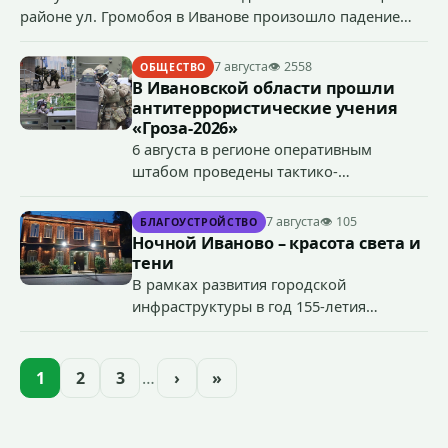
районе ул. Громобоя в Иванове произошло падение
грузового лифта в районе 3-го этажа.
7 августа
👁 2558
ОБЩЕСТВО
В Ивановской области прошли
антитеррористические учения
«Гроза-2026»
6 августа в регионе оперативным
штабом проведены тактико-
специальные учения по пресечению
террористического акта на объекте
7 августа
👁 105
БЛАГОУСТРОЙСТВО
органов государственной власти.
Ночной Иваново – красота света и
«Гроза-2026».
тени
В рамках развития городской
инфраструктуры в год 155-летия
Иванова приступили городские власти
приступили к реализации масштабного
проекта подсветки исторических
1
2
3
…
›
»
зданий, достопримечательностей и
знаковых мест.