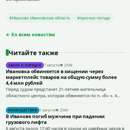
#Иваново Ивановская область
#прогноз погода
← Ко всем новостям
Читайте также
7 августа
👁 2548
ЗАКОН И ПОРЯДОК
Ивановка обвиняется в хищении через
маркетплейс товаров на общую сумму более
4,4 млн рублей
Перед судом предстанет 21-летняя жительница
областного центра, которая обвиняется по п. «б» ч. 4
ст.158 УК РФ (кража) - в хищении товаров на общую
сумму более 4,4 млн рублей через маркетплейс.
7 августа
👁 2544
ПРОИСШЕСТВИЯ
В Иванове погиб мужчина при падении
грузового лифта
6 августа около 17:40 часов в одном из швейных цехов в