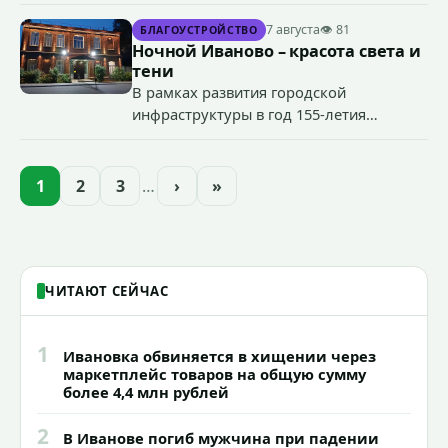
специальные учения по пресечению
террористического акта на объекте
7 августа
👁 81
БЛАГОУСТРОЙСТВО
органов государственной власти.
Ночной Иваново – красота света и
«Гроза-2026».
тени
В рамках развития городской
инфраструктуры в год 155-летия
Иванова приступили городские власти
приступили к реализации масштабного
проекта подсветки исторических
1
2
3
…
›
»
зданий, достопримечательностей и
знаковых мест.
ЧИТАЮТ СЕЙЧАС
1
Ивановка обвиняется в хищении через
маркетплейс товаров на общую сумму
более 4,4 млн рублей
2
В Иванове погиб мужчина при падении