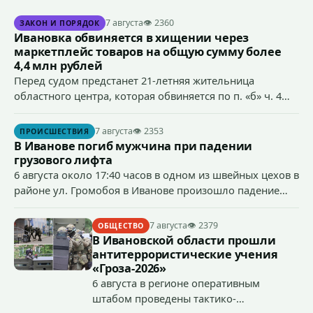
7 августа
👁 2360
ЗАКОН И ПОРЯДОК
Ивановка обвиняется в хищении через
маркетплейс товаров на общую сумму более
4,4 млн рублей
Перед судом предстанет 21-летняя жительница
областного центра, которая обвиняется по п. «б» ч. 4
ст.158 УК РФ (кража) - в хищении товаров на общую
сумму более 4,4 млн рублей через маркетплейс.
7 августа
👁 2353
ПРОИСШЕСТВИЯ
В Иванове погиб мужчина при падении
грузового лифта
6 августа около 17:40 часов в одном из швейных цехов в
районе ул. Громобоя в Иванове произошло падение
грузового лифта в районе 3-го этажа.
7 августа
👁 2379
ОБЩЕСТВО
В Ивановской области прошли
антитеррористические учения
«Гроза-2026»
6 августа в регионе оперативным
штабом проведены тактико-