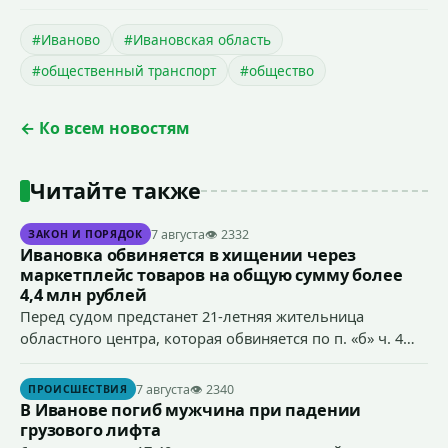
#Иваново
#Ивановская область
#общественный транспорт
#общество
← Ко всем новостям
Читайте также
7 августа
👁 2332
ЗАКОН И ПОРЯДОК
Ивановка обвиняется в хищении через
маркетплейс товаров на общую сумму более
4,4 млн рублей
Перед судом предстанет 21-летняя жительница
областного центра, которая обвиняется по п. «б» ч. 4
ст.158 УК РФ (кража) - в хищении товаров на общую
сумму более 4,4 млн рублей через маркетплейс.
7 августа
👁 2340
ПРОИСШЕСТВИЯ
В Иванове погиб мужчина при падении
грузового лифта