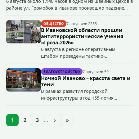
6 августа около 17:40 часов в одном из швейных цехов в
районе ул. Громобоя в Иванове произошло падение
грузового лифта в районе 3-го этажа.
7 августа
👁 2355
ОБЩЕСТВО
В Ивановской области прошли
антитеррористические учения
«Гроза-2026»
6 августа в регионе оперативным
штабом проведены тактико-
специальные учения по пресечению
террористического акта на объекте
7 августа
👁 59
БЛАГОУСТРОЙСТВО
органов государственной власти.
Ночной Иваново – красота света и
«Гроза-2026».
тени
В рамках развития городской
инфраструктуры в год 155-летия
Иванова приступили городские власти
приступили к реализации масштабного
проекта подсветки исторических
1
2
3
…
›
»
зданий, достопримечательностей и
знаковых мест.