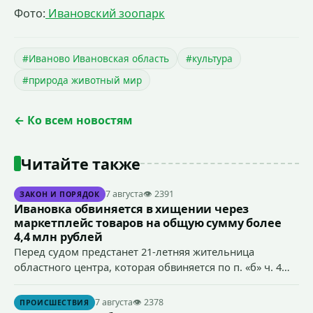
Фото:
Ивановский зоопарк
#Иваново Ивановская область
#культура
#природа животный мир
← Ко всем новостям
Читайте также
7 августа
👁 2391
ЗАКОН И ПОРЯДОК
Ивановка обвиняется в хищении через
маркетплейс товаров на общую сумму более
4,4 млн рублей
Перед судом предстанет 21-летняя жительница
областного центра, которая обвиняется по п. «б» ч. 4
ст.158 УК РФ (кража) - в хищении товаров на общую
сумму более 4,4 млн рублей через маркетплейс.
7 августа
👁 2378
ПРОИСШЕСТВИЯ