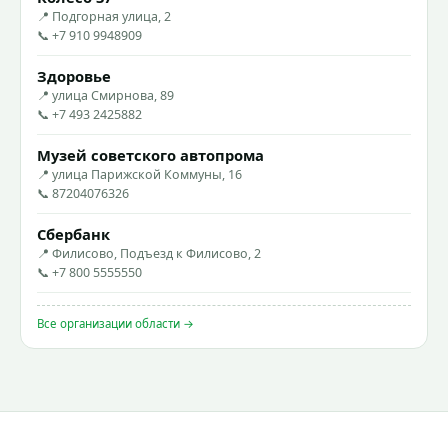
📍 Подгорная улица, 2
📞 +7 910 9948909
Здоровье
📍 улица Смирнова, 89
📞 +7 493 2425882
Музей советского автопрома
📍 улица Парижской Коммуны, 16
📞 87204076326
Сбербанк
📍 Филисово, Подъезд к Филисово, 2
📞 +7 800 5555550
Все организации области →