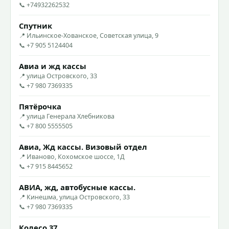
📞 +74932262532
Спутник
📍 Ильинское-Хованское, Советская улица, 9
📞 +7 905 5124404
Авиа и жд кассы
📍 улица Островского, 33
📞 +7 980 7369335
Пятёрочка
📍 улица Генерала Хлебникова
📞 +7 800 5555505
Авиа, Жд кассы. Визовый отдел
📍 Иваново, Кохомское шоссе, 1Д
📞 +7 915 8445652
АВИА, жд, автобусные кассы.
📍 Кинешма, улица Островского, 33
📞 +7 980 7369335
Колесо 37