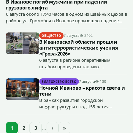
В Иванове погиб мужчина при падении
грузового лифта
6 августа около 17:40 часов в одном из швейных цехов в
районе ул. Громобоя в Иванове произошло падение
грузового лифта в районе 3-го этажа.
7 августа
👁 2402
ОБЩЕСТВО
В Ивановской области прошли
антитеррористические учения
«Гроза-2026»
6 августа в регионе оперативным
штабом проведены тактико-
специальные учения по пресечению
террористического акта на объекте
7 августа
👁 103
БЛАГОУСТРОЙСТВО
органов государственной власти.
Ночной Иваново – красота света и
«Гроза-2026».
тени
В рамках развития городской
инфраструктуры в год 155-летия
Иванова приступили городские власти
приступили к реализации масштабного
проекта подсветки исторических
1
2
3
…
›
»
зданий, достопримечательностей и