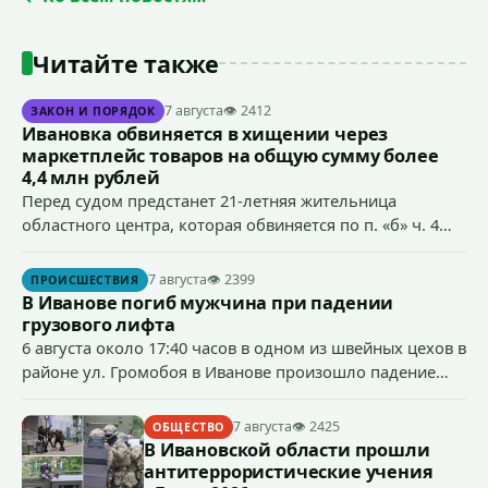
Читайте также
7 августа
👁 2412
ЗАКОН И ПОРЯДОК
Ивановка обвиняется в хищении через
маркетплейс товаров на общую сумму более
4,4 млн рублей
Перед судом предстанет 21-летняя жительница
областного центра, которая обвиняется по п. «б» ч. 4
ст.158 УК РФ (кража) - в хищении товаров на общую
сумму более 4,4 млн рублей через маркетплейс.
7 августа
👁 2399
ПРОИСШЕСТВИЯ
В Иванове погиб мужчина при падении
грузового лифта
6 августа около 17:40 часов в одном из швейных цехов в
районе ул. Громобоя в Иванове произошло падение
грузового лифта в районе 3-го этажа.
7 августа
👁 2425
ОБЩЕСТВО
В Ивановской области прошли
антитеррористические учения