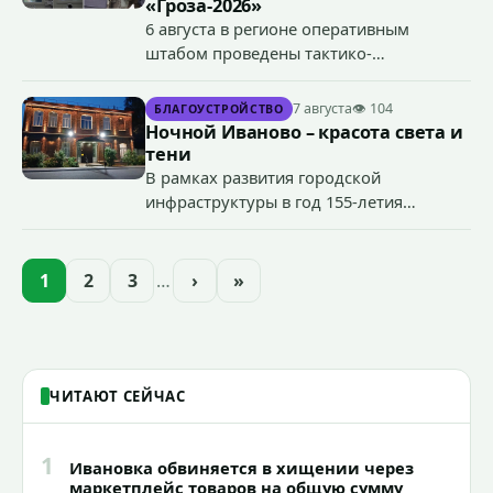
«Гроза-2026»
6 августа в регионе оперативным
штабом проведены тактико-
специальные учения по пресечению
террористического акта на объекте
7 августа
👁 104
БЛАГОУСТРОЙСТВО
органов государственной власти.
Ночной Иваново – красота света и
«Гроза-2026».
тени
В рамках развития городской
инфраструктуры в год 155-летия
Иванова приступили городские власти
приступили к реализации масштабного
проекта подсветки исторических
1
2
3
…
›
»
зданий, достопримечательностей и
знаковых мест.
ЧИТАЮТ СЕЙЧАС
1
Ивановка обвиняется в хищении через
маркетплейс товаров на общую сумму