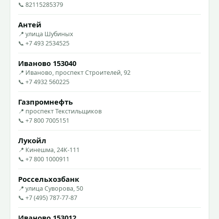
📞 82115285379
Антей
📍 улица Шубиных
📞 +7 493 2534525
Иваново 153040
📍 Иваново, проспект Строителей, 92
📞 +7 4932 560225
Газпромнефть
📍 проспект Текстильщиков
📞 +7 800 7005151
Лукойл
📍 Кинешма, 24К-111
📞 +7 800 1000911
Россельхозбанк
📍 улица Суворова, 50
📞 +7 (495) 787-77-87
Иваново 153012