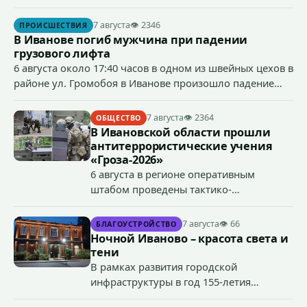
ст.158 УК РФ (кража) - в хищении товаров на общую
сумму более 4,4 млн рублей через маркетплейс.
7 августа
👁 2346
ПРОИСШЕСТВИЯ
В Иванове погиб мужчина при падении
грузового лифта
6 августа около 17:40 часов в одном из швейных цехов в
районе ул. Громобоя в Иванове произошло падение
грузового лифта в районе 3-го этажа.
7 августа
👁 2364
ОБЩЕСТВО
В Ивановской области прошли
антитеррористические учения
«Гроза-2026»
6 августа в регионе оперативным
штабом проведены тактико-
специальные учения по пресечению
террористического акта на объекте
7 августа
👁 66
БЛАГОУСТРОЙСТВО
органов государственной власти.
Ночной Иваново – красота света и
«Гроза-2026».
тени
В рамках развития городской
инфраструктуры в год 155-летия
Иванова приступили городские власти