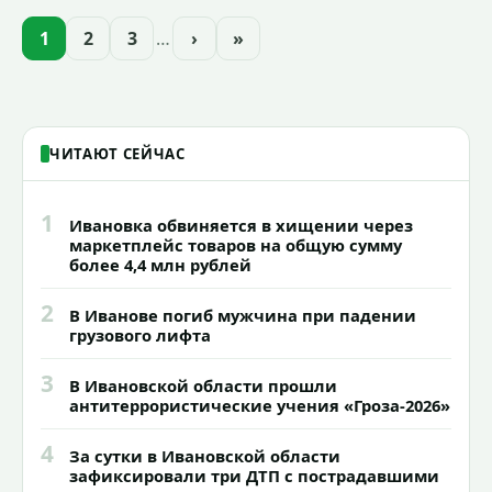
приступили к реализации масштабного
проекта подсветки исторических
1
2
3
…
›
»
зданий, достопримечательностей и
знаковых мест.
ЧИТАЮТ СЕЙЧАС
1
Ивановка обвиняется в хищении через
маркетплейс товаров на общую сумму
более 4,4 млн рублей
2
В Иванове погиб мужчина при падении
грузового лифта
3
В Ивановской области прошли
антитеррористические учения «Гроза-2026»
4
За сутки в Ивановской области
зафиксировали три ДТП с пострадавшими