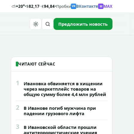
⛅
+20°
$
82,17
· €
94,84
Пробки
ВКонтакте
MAX
M
▾
▾
VK
Предложить новость
Найти
ЧИТАЮТ СЕЙЧАС
1
Ивановка обвиняется в хищении
через маркетплейс товаров на
общую сумму более 4,4 млн рублей
2
В Иванове погиб мужчина при
падении грузового лифта
3
В Ивановской области прошли
антитеррористические учения