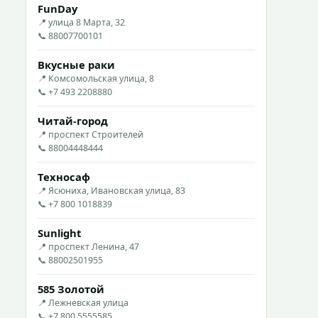
FunDay
📍 улица 8 Марта, 32
📞 88007700101
Вкусные раки
📍 Комсомольская улица, 8
📞 +7 493 2208880
Читай-город
📍 проспект Строителей
📞 88004448444
Техносаф
📍 Ясюниха, Ивановская улица, 83
📞 +7 800 1018839
Sunlight
📍 проспект Ленина, 47
📞 88002501955
585 Золотой
📍 Лежневская улица
📞 +7 800 5555585