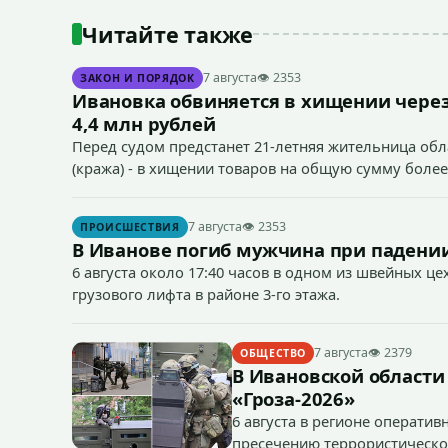
Читайте также
7 августа
👁 2353
ЗАКОН И ПОРЯДОК
Ивановка обвиняется в хищении через
4,4 млн рублей
Перед судом предстанет 21-летняя жительница облас
(кража) - в хищении товаров на общую сумму более
7 августа
👁 2353
ПРОИСШЕСТВИЯ
В Иванове погиб мужчина при падении
6 августа около 17:40 часов в одном из швейных ц
грузового лифта в районе 3-го этажа.
7 августа
👁 2379
ОБЩЕСТВО
В Ивановской области
«Гроза-2026»
6 августа в регионе операти
пресечению террористическог