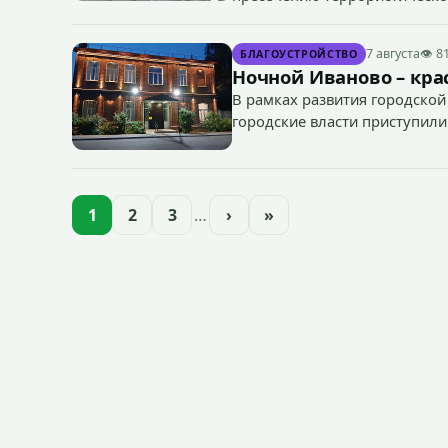
«Гроза-2026».
7 августа
👁 8
БЛАГОУСТРОЙСТВО
Ночной Иваново – крас
В рамках развития городской
городские власти приступили
зданий, достопримечательнос
1
2
3
…
›
»