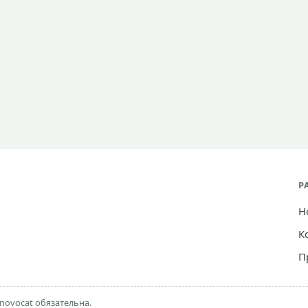
Р
Н
К
П
novocat обязательна.