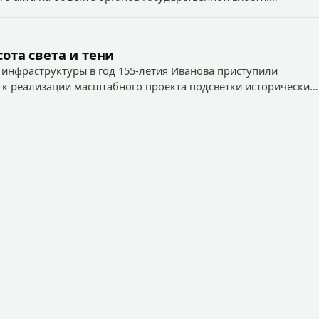
1
ота света и тени
 инфраструктуры в год 155-летия Иванова приступили
 к реализации масштабного проекта подсветки исторических
тей и знаковых мест.