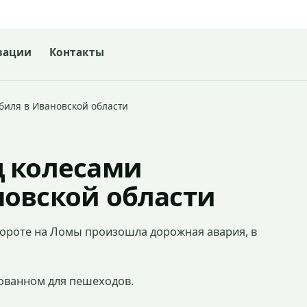
зации
Контакты
биля в Ивановской области
д колесами
новской области
вороте на Ломы произошла дорожная авария, в
дованном для пешеходов.