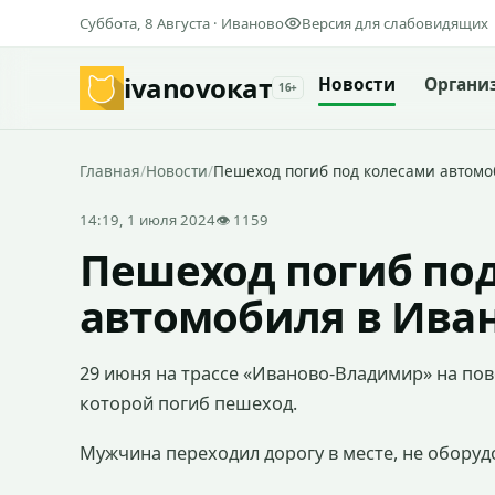
Суббота, 8 Августа · Иваново
Версия для слабовидящих
ivanovo
кат
Новости
Органи
16+
Главная
/
Новости
/
Пешеход погиб под колесами автомо
14:19, 1 июля 2024
👁 1159
Пешеход погиб по
автомобиля в Ива
29 июня на трассе «Иваново-Владимир» на по
которой погиб пешеход.
Мужчина переходил дорогу в месте, не обору