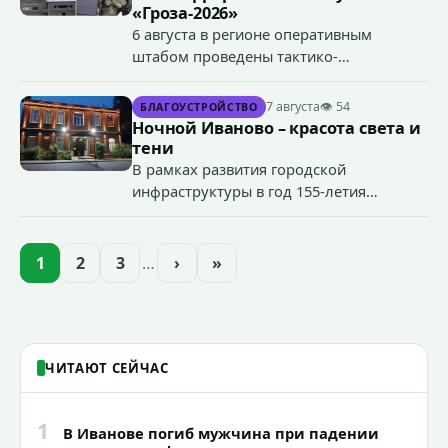
«Гроза-2026»
6 августа в регионе оперативным
штабом проведены тактико-
специальные учения по пресечению
террористического акта на объекте
7 августа
👁 54
БЛАГОУСТРОЙСТВО
органов государственной власти.
Ночной Иваново – красота света и
«Гроза-2026».
тени
В рамках развития городской
инфраструктуры в год 155-летия
Иванова приступили городские власти
приступили к реализации масштабного
проекта подсветки исторических
1
2
3
…
›
»
зданий, достопримечательностей и
знаковых мест.
ЧИТАЮТ СЕЙЧАС
1
В Иванове погиб мужчина при падении