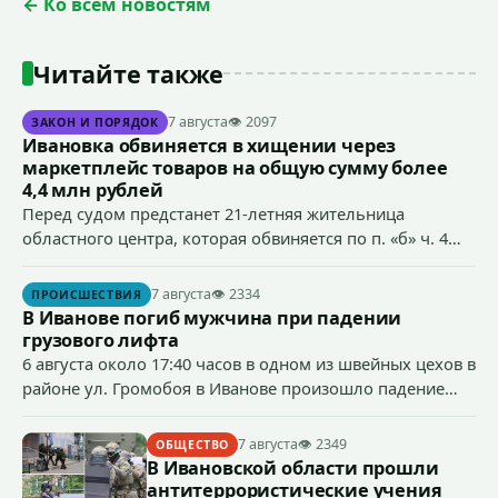
← Ко всем новостям
Читайте также
7 августа
👁 2097
ЗАКОН И ПОРЯДОК
Ивановка обвиняется в хищении через
маркетплейс товаров на общую сумму более
4,4 млн рублей
Перед судом предстанет 21-летняя жительница
областного центра, которая обвиняется по п. «б» ч. 4
ст.158 УК РФ (кража) - в хищении товаров на общую
сумму более 4,4 млн рублей через маркетплейс.
7 августа
👁 2334
ПРОИСШЕСТВИЯ
В Иванове погиб мужчина при падении
грузового лифта
6 августа около 17:40 часов в одном из швейных цехов в
районе ул. Громобоя в Иванове произошло падение
грузового лифта в районе 3-го этажа.
7 августа
👁 2349
ОБЩЕСТВО
В Ивановской области прошли
антитеррористические учения