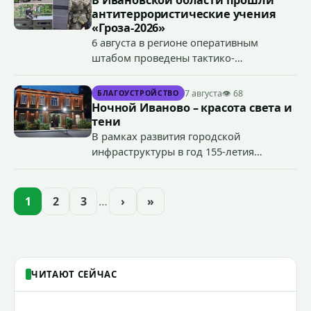
В Ивановской области прошли
антитеррористические учения
«Гроза-2026»
6 августа в регионе оперативным
штабом проведены тактико-
специальные учения по пресечению
террористического акта на объекте
7 августа
👁 68
БЛАГОУСТРОЙСТВО
органов государственной власти.
Ночной Иваново – красота света и
«Гроза-2026».
тени
В рамках развития городской
инфраструктуры в год 155-летия
Иванова приступили городские власти
приступили к реализации масштабного
проекта подсветки исторических
1
2
3
…
›
»
зданий, достопримечательностей и
знаковых мест.
ЧИТАЮТ СЕЙЧАС