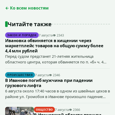
← Ко всем новостям
Читайте также
7 августа
👁 2343
ЗАКОН И ПОРЯДОК
Ивановка обвиняется в хищении через
маркетплейс товаров на общую сумму более
4,4 млн рублей
Перед судом предстанет 21-летняя жительница
областного центра, которая обвиняется по п. «б» ч. 4
ст.158 УК РФ (кража) - в хищении товаров на общую
сумму более 4,4 млн рублей через маркетплейс.
7 августа
👁 2346
ПРОИСШЕСТВИЯ
В Иванове погиб мужчина при падении
грузового лифта
6 августа около 17:40 часов в одном из швейных цехов в
районе ул. Громобоя в Иванове произошло падение
грузового лифта в районе 3-го этажа.
7 августа
👁 2366
ОБЩЕСТВО