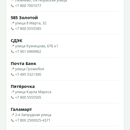
📍 Лежнево, Октябрьская улица
📞 +7 800 7001077
585 Золотой
📍 улица 8 Марта, 32
📞 +7 800 5555585
СДЭК
📍 улица Кузнецова, 67Б к1
📞 +7 901 6969962
Почта Банк
📍 улица Громобоя
📞 +7 495 5321300
Пятёрочка
📍 улица Карла Маркса
📞 +7 800 5555505
Галамарт
📍 2-я Запрудная улица
📞 +7 800 2500025-4371