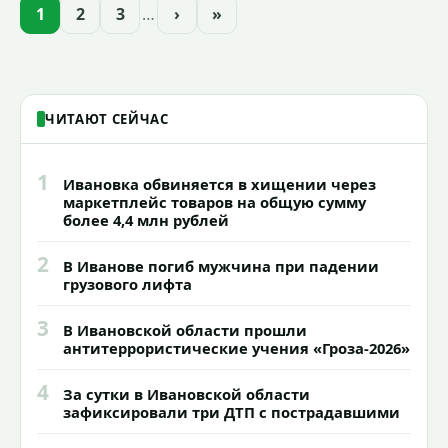
проекта подсветки исторических
1
2
3
…
›
»
зданий, достопримечательностей и
знаковых мест.
ЧИТАЮТ СЕЙЧАС
1
Ивановка обвиняется в хищении через
маркетплейс товаров на общую сумму
более 4,4 млн рублей
2
В Иванове погиб мужчина при падении
грузового лифта
3
В Ивановской области прошли
антитеррористические учения «Гроза-2026»
4
За сутки в Ивановской области
зафиксировали три ДТП с пострадавшими