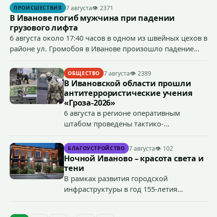
сумму более 4,4 млн рублей через маркетплейс.
7 августа
👁 2371
ПРОИСШЕСТВИЯ
В Иванове погиб мужчина при падении
грузового лифта
6 августа около 17:40 часов в одном из швейных цехов в
районе ул. Громобоя в Иванове произошло падение
грузового лифта в районе 3-го этажа.
7 августа
👁 2389
ОБЩЕСТВО
В Ивановской области прошли
антитеррористические учения
«Гроза-2026»
6 августа в регионе оперативным
штабом проведены тактико-
специальные учения по пресечению
террористического акта на объекте
7 августа
👁 102
БЛАГОУСТРОЙСТВО
органов государственной власти.
Ночной Иваново – красота света и
«Гроза-2026».
тени
В рамках развития городской
инфраструктуры в год 155-летия
Иванова приступили городские власти
приступили к реализации масштабного