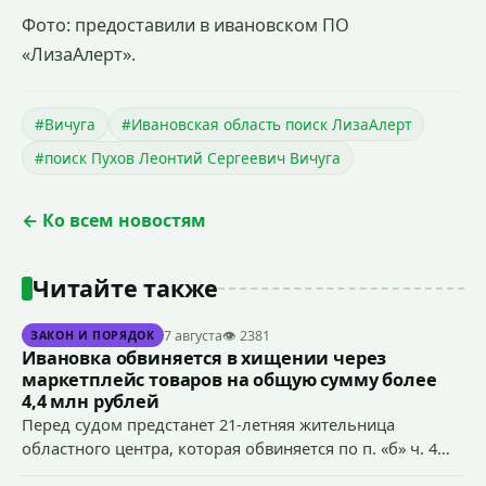
Фото: предоставили в ивановском ПО
«ЛизаАлерт».
#Вичуга
#Ивановская область поиск ЛизаАлерт
#поиск Пухов Леонтий Сергеевич Вичуга
← Ко всем новостям
Читайте также
7 августа
👁 2381
ЗАКОН И ПОРЯДОК
Ивановка обвиняется в хищении через
маркетплейс товаров на общую сумму более
4,4 млн рублей
Перед судом предстанет 21-летняя жительница
областного центра, которая обвиняется по п. «б» ч. 4
ст.158 УК РФ (кража) - в хищении товаров на общую