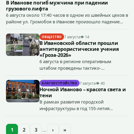
В Иванове погиб мужчина при падении
грузового лифта
6 августа около 17:40 часов в одном из швейных цехов в
районе ул. Громобоя в Иванове произошло падение
грузового лифта в районе 3-го этажа.
7 августа
👁 14
ОБЩЕСТВО
В Ивановской области прошли
антитеррористические учения
«Гроза-2026»
6 августа в регионе оперативным
штабом проведены тактико-
специальные учения по пресечению
террористического акта на объекте
7 августа
👁 40
БЛАГОУСТРОЙСТВО
органов государственной власти.
Ночной Иваново – красота света и
«Гроза-2026».
тени
В рамках развития городской
инфраструктуры в год 155-летия
Иванова приступили городские власти
приступили к реализации масштабного
проекта подсветки исторических
1
2
3
…
›
»