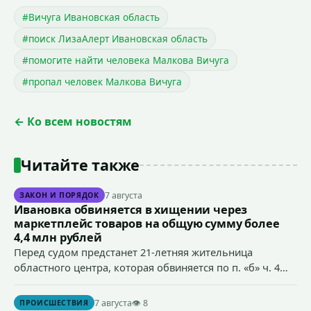
#Вичуга Ивановская область
#поиск ЛизаАлерт Ивановская область
#помогите найти человека Малкова Вичуга
#пропал человек Малкова Вичуга
← Ко всем новостям
Читайте также
7 августа
ЗАКОН И ПОРЯДОК
Ивановка обвиняется в хищении через
маркетплейс товаров на общую сумму более
4,4 млн рублей
Перед судом предстанет 21-летняя жительница
областного центра, которая обвиняется по п. «б» ч. 4
ст.158 УК РФ (кража) - в хищении товаров на общую
сумму более 4,4 млн рублей через маркетплейс.
7 августа
👁 8
ПРОИСШЕСТВИЯ