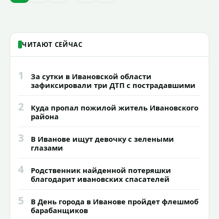
зданий, достопримечательностей и
знаковых мест.
ЧИТАЮТ СЕЙЧАС
1
За сутки в Ивановской области
зафиксировали три ДТП с пострадавшими
2
Куда пропал пожилой житель Ивановского
района
3
В Иванове ищут девочку с зелеными
глазами
4
Родственник найденной потеряшки
благодарит ивановских спасателей
5
В День города в Иванове пройдет флешмоб
барабанщиков