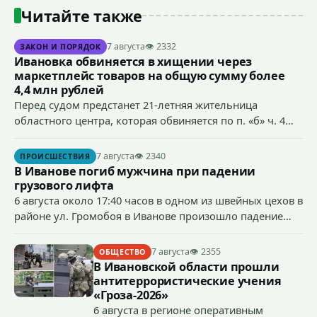
Читайте также
7 августа
👁 2332
ЗАКОН И ПОРЯДОК
Ивановка обвиняется в хищении через
маркетплейс товаров на общую сумму более
4,4 млн рублей
Перед судом предстанет 21-летняя жительница
областного центра, которая обвиняется по п. «б» ч. 4
ст.158 УК РФ (кража) - в хищении товаров на общую
сумму более 4,4 млн рублей через маркетплейс.
7 августа
👁 2340
ПРОИСШЕСТВИЯ
В Иванове погиб мужчина при падении
грузового лифта
6 августа около 17:40 часов в одном из швейных цехов в
районе ул. Громобоя в Иванове произошло падение
грузового лифта в районе 3-го этажа.
7 августа
👁 2355
ОБЩЕСТВО
В Ивановской области прошли
антитеррористические учения
«Гроза-2026»
6 августа в регионе оперативным