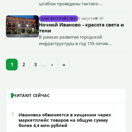
штабом проведены тактико-
специальные учения по пресечению
террористического акта на объекте
7 августа
👁 59
БЛАГОУСТРОЙСТВО
органов государственной власти.
Ночной Иваново – красота света и
«Гроза-2026».
тени
В рамках развития городской
инфраструктуры в год 155-летия
Иванова приступили городские власти
приступили к реализации масштабного
проекта подсветки исторических
1
2
3
…
›
»
зданий, достопримечательностей и
знаковых мест.
ЧИТАЮТ СЕЙЧАС
1
Ивановка обвиняется в хищении через
маркетплейс товаров на общую сумму
более 4,4 млн рублей