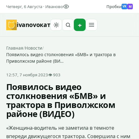
Четверг, 6 Августа · Иваново
Пробки
M
VK
ivanovo
кат
Найти
Главная
/
Новости
/
Появилось видео столкновения «БМВ» и трактора в
Приволжском районе (ВИ…
12:57, 7 ноября 2023
👁 903
Появилось видео
столкновения «БМВ» и
трактора в Приволжском
районе (ВИДЕО)
«Женщина-водитель не заметила в темноте
впереди движущегося трактора. Совершила с ним