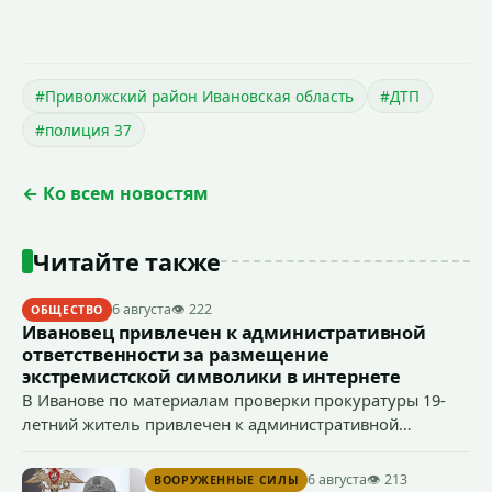
#Приволжский район Ивановская область
#ДТП
#полиция 37
← Ко всем новостям
Читайте также
6 августа
👁 222
ОБЩЕСТВО
Ивановец привлечен к административной
ответственности за размещение
экстремистской символики в интернете
В Иванове по материалам проверки прокуратуры 19-
летний житель привлечен к административной
ответственности по ч. 1 ст. 20.3 КоАП РФ (публичное
демонстрирование символики экстремистской
6 августа
👁 213
ВООРУЖЕННЫЕ СИЛЫ