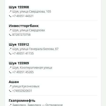
Шуя 155908
📍 Шуя, улица Свердлова, 105
📞 +7 49351 44321
Инвестторгбанк
📍 Шуя, улица Свердлова
📞 87287273758
Шуя 155912
📍 Шуя, улица Генерала Белова, 67
📞 +7 49351 41155
Шуя 155909
📍 Шуя, Кооперативная улица
📞 +7 49351 45265
Ашан
📍 улица Куконковых
📞 +74932920631
Газпромнефть
📍 Заволжск, Заволжск — Островское