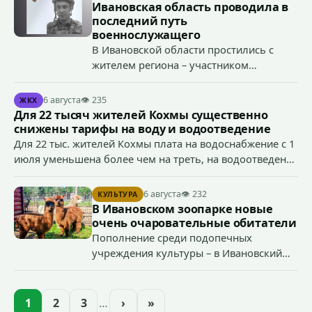
организации, если эти действия не содержат признаков
Ивановская область проводила в
уголовно наказуемого деяния) за размещение
последний путь
экстремистской символики в сети Интернет.
военнослужащего
В Ивановской области простились с
жителем региона – участником
специальной военной операции
Антоном Тумановым.
6 августа
👁 235
ЖКХ
Для 22 тысяч жителей Кохмы существенно
снижены тарифы на воду и водоотведение
Для 22 тыс. жителей Кохмы плата на водоснабжение с 1
июля уменьшена более чем на треть, на водоотведение
- более чем на 40%, что стало возможным благодаря
началу работы в городе областного предприятия
6 августа
👁 232
КУЛЬТУРА
«Водоканал.
В Ивановском зоопарке новые
очень очаровательные обитатели
Пополнение среди подопечных
учреждения культуры – в Ивановский
зоопарк приехали еще две альпаки из
Ленинградской и Новгородской
областей (самцу - 6 месяцев, самочке —
1
2
3
…
›
»