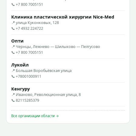
📞 +7 800 7005151
Клиника пластической хирургии Nice-Med
📍 улица Куконковых, 128
📞 +7 4932 224722
Опти
📍 Чернцы, Лежнево — Шилыково — Пелгусово
📞 +7 800 7005151
Лукойл
📍 Большая Воробьёвская улица
📞 +78001000911
Кенгуру
📍 Иваново, Революционная улица, 8
📞 82115285379
Все организации области →