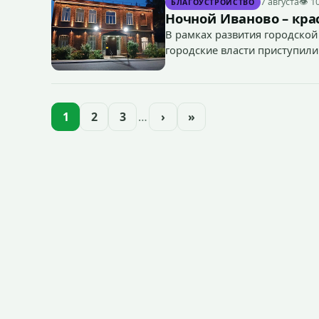
7 августа
👁 1
БЛАГОУСТРОЙСТВО
Ночной Иваново – крас
В рамках развития городской
городские власти приступили
зданий, достопримечательнос
1
2
3
…
›
»