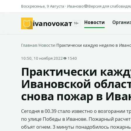
Воскресенье, 9 Августа · Иваново
Версия для слабовид
ivanovo
кат
Новости
Органи
16+
Главная
/
Новости
/
Практически каждую неделю в Ивано
10:50, 10 ноября 2022
👁 1540
Практически кажд
Ивановской област
снова пожар в Ива
Сегодня в 00.39 стало известно о возгорании 
по улице Победы в Иванове. Пожарный расчет 
объят огнем. 3 минуты понадобилось пожарны