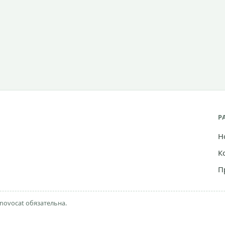
Р
Н
К
П
novocat обязательна.