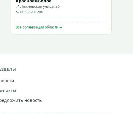
Красное&Белое
📍 Лежневская улица, 36
📞 80538931286
Все организации области →
АЗДЕЛЫ
овости
онтакты
редложить новость