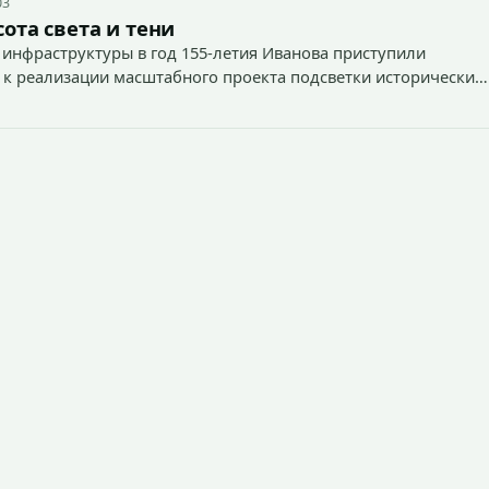
03
ота света и тени
 инфраструктуры в год 155-летия Иванова приступили
 к реализации масштабного проекта подсветки исторических
тей и знаковых мест.