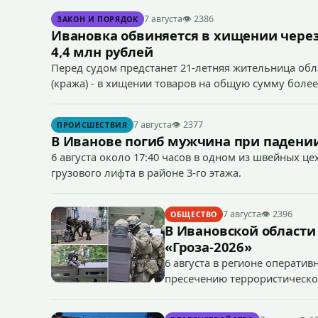
7 августа
👁 2386
ЗАКОН И ПОРЯДОК
Ивановка обвиняется в хищении через
4,4 млн рублей
Перед судом предстанет 21-летняя жительница облас
(кража) - в хищении товаров на общую сумму более
7 августа
👁 2377
ПРОИСШЕСТВИЯ
В Иванове погиб мужчина при падении
6 августа около 17:40 часов в одном из швейных ц
грузового лифта в районе 3-го этажа.
7 августа
👁 2396
ОБЩЕСТВО
В Ивановской области
«Гроза-2026»
6 августа в регионе операти
пресечению террористическог
«Гроза-2026».