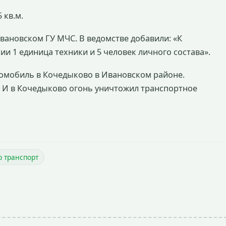
 кв.м.
ивановском ГУ МЧС. В ведомстве добавили: «К
и 1 единица техники и 5 человек личного состава».
омобиль в Кочедыково в Ивановском районе.
 И в Кочедыково огонь уничтожил транспортное
 транспорт