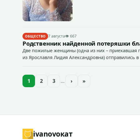
7 августа
👁 667
ОБЩЕСТВО
Родственник найденной потеряшки бл
Две пожилые женщины (одна из них – приехавшая п
из Ярославля Лидия Александровна) отправились в 
1
2
3
…
›
»
ivanovo
кат