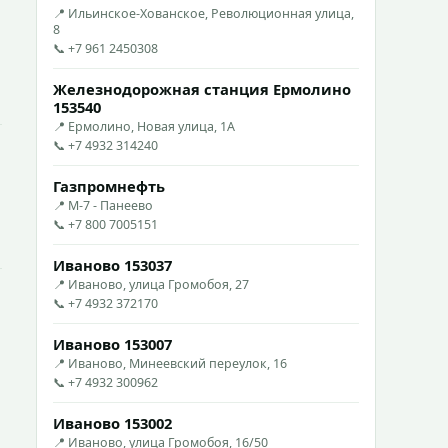
📍 Ильинское-Хованское, Революционная улица,
8
📞 +7 961 2450308
Железнодорожная станция Ермолино
153540
📍 Ермолино, Новая улица, 1А
📞 +7 4932 314240
Газпромнефть
📍 М-7 - Панеево
📞 +7 800 7005151
Иваново 153037
📍 Иваново, улица Громобоя, 27
📞 +7 4932 372170
Иваново 153007
📍 Иваново, Минеевский переулок, 16
📞 +7 4932 300962
Иваново 153002
📍 Иваново, улица Громобоя, 16/50