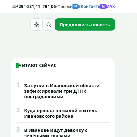
⛅
+29°
$
81,41
· €
94,06
Пробки
ВКонтакте
MAX
M
▾
▾
VK
Предложить новость
Найти
ЧИТАЮТ СЕЙЧАС
1
За сутки в Ивановской области
зафиксировали три ДТП с
пострадавшими
2
Куда пропал пожилой житель
Ивановского района
3
В Иванове ищут девочку с
зелеными глазами