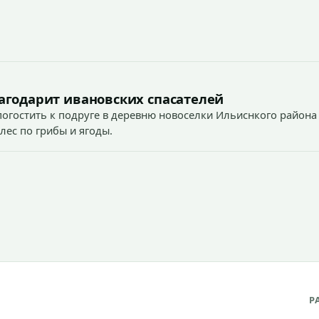
агодарит ивановских спасателей
огостить к подруге в деревню новоселки Ильиснкого района
лес по грибы и ягоды.
Р