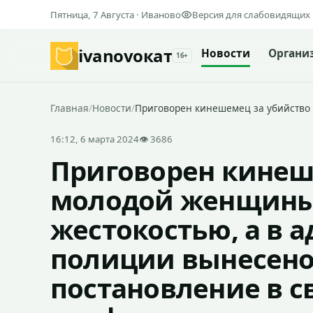
Пятница, 7 Августа · Иваново
Версия для слабовидящих
ivanovo
кат
Новости
Органи
16+
Главная
/
Новости
/
Приговорен кинешемец за убийство
16:12, 6 марта 2024
👁 3686
Приговорен кинеш
молодой женщины 
жестокостью, а в 
полиции вынесено
постановление в с