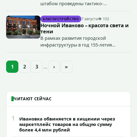
штабом проведены тактико-
специальные учения по пресечению
террористического акта на объекте
7 августа
👁 102
БЛАГОУСТРОЙСТВО
органов государственной власти.
Ночной Иваново – красота света и
«Гроза-2026».
тени
В рамках развития городской
инфраструктуры в год 155-летия
Иванова приступили городские власти
приступили к реализации масштабного
проекта подсветки исторических
1
2
3
…
›
»
зданий, достопримечательностей и
знаковых мест.
ЧИТАЮТ СЕЙЧАС
1
Ивановка обвиняется в хищении через
маркетплейс товаров на общую сумму
более 4,4 млн рублей