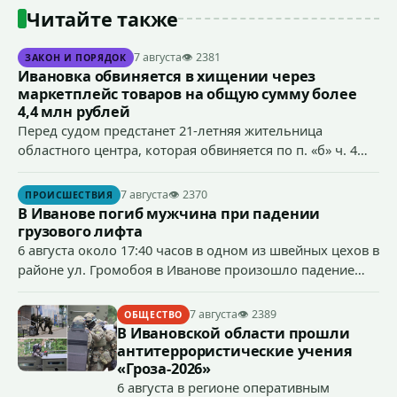
Читайте также
7 августа
👁 2381
ЗАКОН И ПОРЯДОК
Ивановка обвиняется в хищении через
маркетплейс товаров на общую сумму более
4,4 млн рублей
Перед судом предстанет 21-летняя жительница
областного центра, которая обвиняется по п. «б» ч. 4
ст.158 УК РФ (кража) - в хищении товаров на общую
сумму более 4,4 млн рублей через маркетплейс.
7 августа
👁 2370
ПРОИСШЕСТВИЯ
В Иванове погиб мужчина при падении
грузового лифта
6 августа около 17:40 часов в одном из швейных цехов в
районе ул. Громобоя в Иванове произошло падение
грузового лифта в районе 3-го этажа.
7 августа
👁 2389
ОБЩЕСТВО
В Ивановской области прошли
антитеррористические учения
«Гроза-2026»
6 августа в регионе оперативным