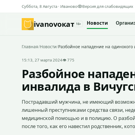
Суббота, 8 Августа · Иваново
Версия для слабовидящих
ivanovo
кат
Новости
Органи
16+
Главная
/
Новости
/
Разбойное нападение на одинокого 
15:13, 27 марта 2024
👁 775
Разбойное нападен
инвалида в Вичуг
Пострадавший мужчина, не имеющий возможно
лишенный преступниками средства связи, неде
медицинской помощью и в полицию. О разбойн
после того, как его навестил родственник, ко