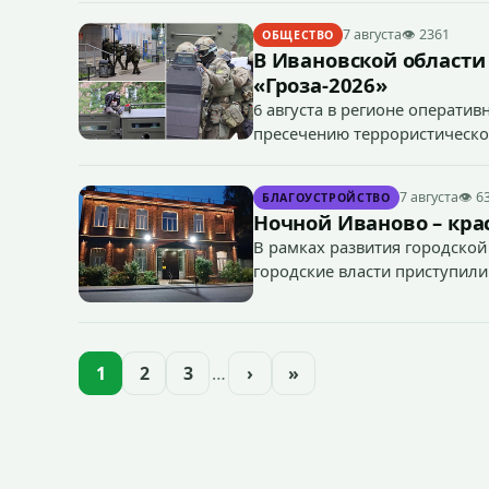
7 августа
👁 2361
ОБЩЕСТВО
В Ивановской области
«Гроза-2026»
6 августа в регионе операти
пресечению террористическог
«Гроза-2026».
7 августа
👁 6
БЛАГОУСТРОЙСТВО
Ночной Иваново – крас
В рамках развития городской
городские власти приступили
зданий, достопримечательнос
1
2
3
…
›
»