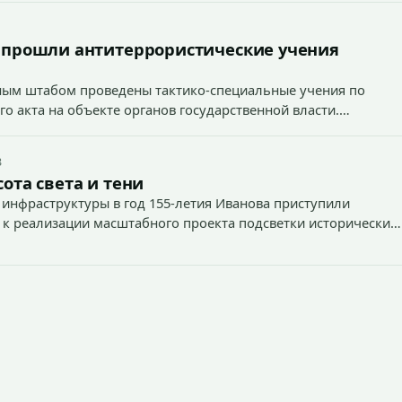
 прошли антитеррористические учения
вным штабом проведены тактико-специальные учения по
о акта на объекте органов государственной власти.
3
ота света и тени
 инфраструктуры в год 155-летия Иванова приступили
 к реализации масштабного проекта подсветки исторических
тей и знаковых мест.