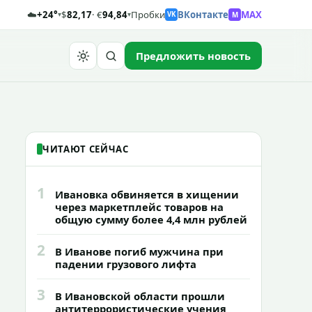
☁️
+24°
$
82,17
· €
94,84
Пробки
ВКонтакте
MAX
M
▾
▾
VK
Предложить новость
Найти
ЧИТАЮТ СЕЙЧАС
1
Ивановка обвиняется в хищении
через маркетплейс товаров на
общую сумму более 4,4 млн рублей
2
В Иванове погиб мужчина при
падении грузового лифта
3
В Ивановской области прошли
антитеррористические учения