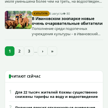
июля уменьшена более чем на треть, на водоотведение
- более чем на 40%, что стало возможным благодаря
началу работы в городе областного предприятия
6 августа
👁 80
КУЛЬТУРА
«Водоканал.
В Ивановском зоопарке новые
очень очаровательные обитатели
Пополнение среди подопечных
учреждения культуры – в Ивановский
зоопарк приехали еще две альпаки из
Ленинградской и Новгородской
областей (самцу - 6 месяцев, самочке —
1
2
3
…
›
»
годик).
ЧИТАЮТ СЕЙЧАС
1
Для 22 тысяч жителей Кохмы существенно
снижены тарифы на воду и водоотведение
2
Полиция просит откликнуться очевидцев