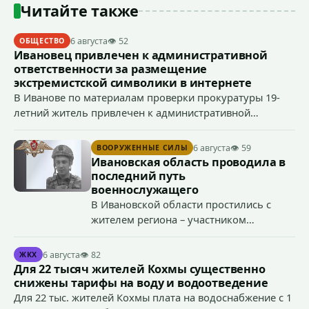
Читайте также
6 августа
👁 52
ОБЩЕСТВО
Ивановец привлечен к административной
ответственности за размещение
экстремистской символики в интернете
В Иванове по материалам проверки прокуратуры 19-
летний житель привлечен к административной
ответственности по ч. 1 ст. 20.3 КоАП РФ (публичное
демонстрирование символики экстремистской
6 августа
👁 59
ВООРУЖЕННЫЕ СИЛЫ
организации, если эти действия не содержат признаков
Ивановская область проводила в
уголовно наказуемого деяния) за размещение
последний путь
экстремистской символики в сети Интернет.
военнослужащего
В Ивановской области простились с
жителем региона – участником
специальной военной операции
Антоном Тумановым.
6 августа
👁 82
ЖКХ
Для 22 тысяч жителей Кохмы существенно
снижены тарифы на воду и водоотведение
Для 22 тыс. жителей Кохмы плата на водоснабжение с 1