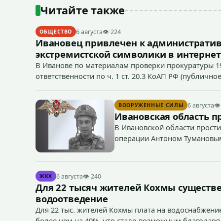
Читайте также
6 августа
👁 224
ОБЩЕСТВО
Ивановец привлечен к административ
экстремистской символики в интернет
В Иванове по материалам проверки прокуратуры 1
ответственности по ч. 1 ст. 20.3 КоАП РФ (публич
если эти действия не содержат признаков уголовно
символики в сети Интернет.
6 августа
👁
ВООРУЖЕННЫЕ СИЛЫ
Ивановская область п
В Ивановской области прости
операции Антоном Тумановы
6 августа
👁 240
ЖКХ
Для 22 тысяч жителей Кохмы существ
водоотведение
Для 22 тыс. жителей Кохмы плата на водоснабжение
более чем на 40%, что стало возможным благодаря