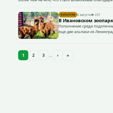
«Водоканал.
6 августа
👁 237
КУЛЬТУРА
В Ивановском зоопарк
Пополнение среди подопечны
еще две альпаки из Ленингра
— годик).
1
2
3
…
›
»