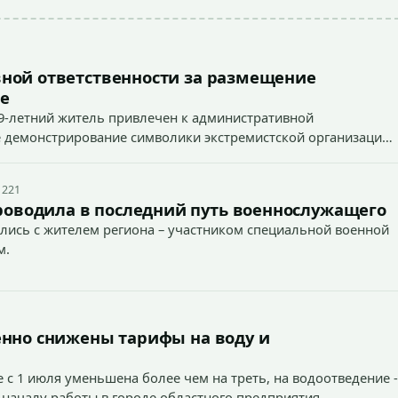
ной ответственности за размещение
е
9-летний житель привлечен к административной
ное демонстрирование символики экстремистской организации,
 наказуемого деяния) за размещение экстремистской
 221
роводила в последний путь военнослужащего
лись с жителем региона – участником специальной военной
м.
енно снижены тарифы на воду и
 с 1 июля уменьшена более чем на треть, на водоотведение -
 началу работы в городе областного предприятия