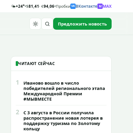
🌤️
+24°
$
81,41
· €
94,06
Пробки
ВКонтакте
MAX
M
▾
▾
VK
Предложить новость
Найти
ЧИТАЮТ СЕЙЧАС
1
Иваново вошло в число
победителей регионального этапа
Международной Премии
#МЫВМЕСТЕ
2
С 3 августа в России получила
распространение новая лотерея в
поддержку туризма по Золотому
кольцу