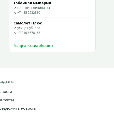
Табачная империя
📍 проспект Ленина, 13
📞 +7 485 2232330
Самолет Плюс
📍 улица Бубнова
📞 +7 910 6678168
Все организации области →
АЗДЕЛЫ
овости
онтакты
редложить новость