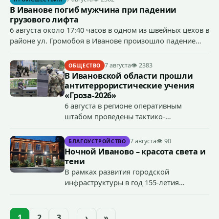
В Иванове погиб мужчина при падении
грузового лифта
6 августа около 17:40 часов в одном из швейных цехов в
районе ул. Громобоя в Иванове произошло падение
грузового лифта в районе 3-го этажа.
7 августа
👁 2383
ОБЩЕСТВО
В Ивановской области прошли
антитеррористические учения
«Гроза-2026»
6 августа в регионе оперативным
штабом проведены тактико-
специальные учения по пресечению
террористического акта на объекте
7 августа
👁 90
БЛАГОУСТРОЙСТВО
органов государственной власти.
Ночной Иваново – красота света и
«Гроза-2026».
тени
В рамках развития городской
инфраструктуры в год 155-летия
Иванова приступили городские власти
приступили к реализации масштабного
проекта подсветки исторических
1
2
3
…
›
»