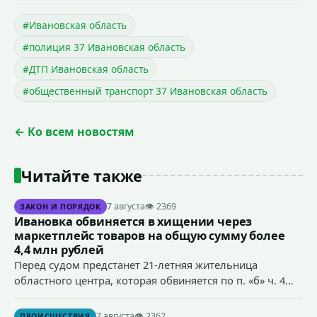
#Ивановская область
#полиция 37 Ивановская область
#ДТП Ивановская область
#общественный транспорт 37 Ивановская область
← Ко всем новостям
Читайте также
7 августа
👁 2369
ЗАКОН И ПОРЯДОК
Ивановка обвиняется в хищении через
маркетплейс товаров на общую сумму более
4,4 млн рублей
Перед судом предстанет 21-летняя жительница
областного центра, которая обвиняется по п. «б» ч. 4
ст.158 УК РФ (кража) - в хищении товаров на общую
сумму более 4,4 млн рублей через маркетплейс.
7 августа
👁 2362
ПРОИСШЕСТВИЯ