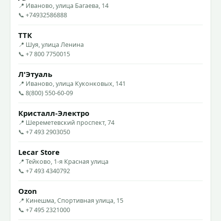
📍 Иваново, улица Багаева, 14
📞 +74932586888
ТТК
📍 Шуя, улица Ленина
📞 +7 800 7750015
Л'Этуаль
📍 Иваново, улица Куконковых, 141
📞 8(800) 550-60-09
Кристалл-Электро
📍 Шереметевский проспект, 74
📞 +7 493 2903050
Lecar Store
📍 Тейково, 1-я Красная улица
📞 +7 493 4340792
Ozon
📍 Кинешма, Спортивная улица, 15
📞 +7 495 2321000