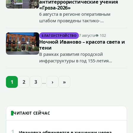
антитеррористические учения
«Гроза-2026»
6 августа в регионе оперативным
штабом проведены тактико-
специальные учения по пресечению
террористического акта на объекте
7 августа
👁 102
БЛАГОУСТРОЙСТВО
органов государственной власти.
Ночной Иваново – красота света и
«Гроза-2026».
тени
В рамках развития городской
инфраструктуры в год 155-летия
Иванова приступили городские власти
приступили к реализации масштабного
проекта подсветки исторических
1
2
3
…
›
»
зданий, достопримечательностей и
знаковых мест.
ЧИТАЮТ СЕЙЧАС
1
Ивановка обвиняется в хищении через