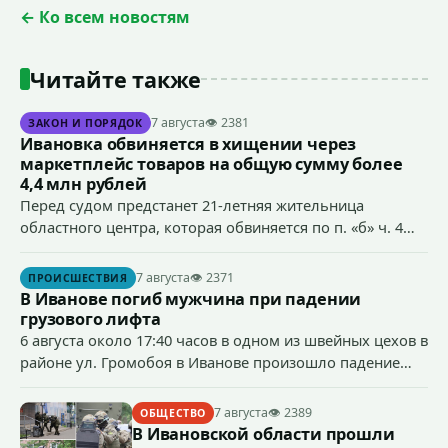
← Ко всем новостям
Читайте также
7 августа
👁 2381
ЗАКОН И ПОРЯДОК
Ивановка обвиняется в хищении через
маркетплейс товаров на общую сумму более
4,4 млн рублей
Перед судом предстанет 21-летняя жительница
областного центра, которая обвиняется по п. «б» ч. 4
ст.158 УК РФ (кража) - в хищении товаров на общую
сумму более 4,4 млн рублей через маркетплейс.
7 августа
👁 2371
ПРОИСШЕСТВИЯ
В Иванове погиб мужчина при падении
грузового лифта
6 августа около 17:40 часов в одном из швейных цехов в
районе ул. Громобоя в Иванове произошло падение
грузового лифта в районе 3-го этажа.
7 августа
👁 2389
ОБЩЕСТВО
В Ивановской области прошли