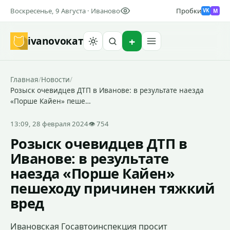
Воскресенье, 9 Августа · Иваново
Пробки
M
VK
ivanovo
кат
Найти
Главная
/
Новости
/
Розыск очевидцев ДТП в Иванове: в результате наезда
«Порше Кайен» пеше…
13:09, 28 февраля 2024
👁 754
Розыск очевидцев ДТП в
Иванове: в результате
наезда «Порше Кайен»
пешеходу причинен тяжкий
вред
Ивановская Госавтоинспекция просит