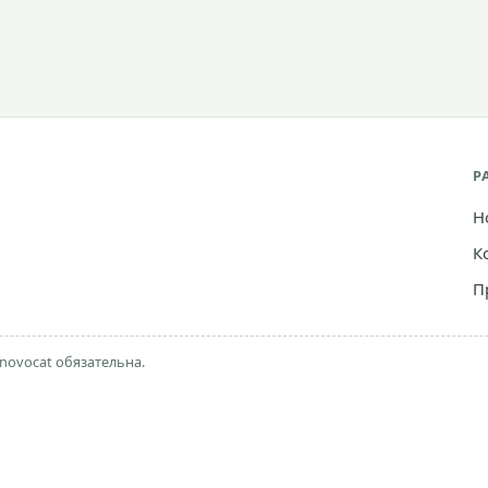
Р
Н
К
П
novocat обязательна.