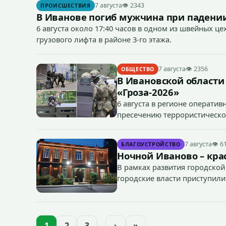
7 августа
👁 2343
ПРОИСШЕСТВИЯ
В Иванове погиб мужчина при падении
6 августа около 17:40 часов в одном из швейных ц
грузового лифта в районе 3-го этажа.
7 августа
👁 2356
ОБЩЕСТВО
В Ивановской области
«Гроза-2026»
6 августа в регионе операти
пресечению террористическог
«Гроза-2026».
7 августа
👁 6
БЛАГОУСТРОЙСТВО
Ночной Иваново – крас
В рамках развития городской
городские власти приступили
зданий, достопримечательнос
1
2
3
…
›
»