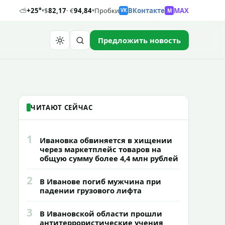
⛅
+25°
$
82,17
· €
94,84
Пробки
ВКонтакте
MAX
M
▾
▾
VK
Предложить новость
Найти
ЧИТАЮТ СЕЙЧАС
1
Ивановка обвиняется в хищении
через маркетплейс товаров на
общую сумму более 4,4 млн рублей
2
В Иванове погиб мужчина при
падении грузового лифта
3
В Ивановской области прошли
антитеррористические учения