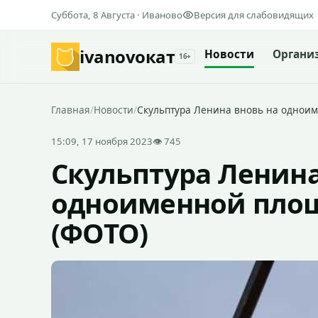
Суббота, 8 Августа · Иваново
Версия для слабовидящих
ivanovo
кат
Новости
Органи
16+
Главная
/
Новости
/
Скульптура Ленина вновь на однои
15:09, 17 ноября 2023
👁 745
Скульптура Ленина
одноименной площ
(ФОТО)