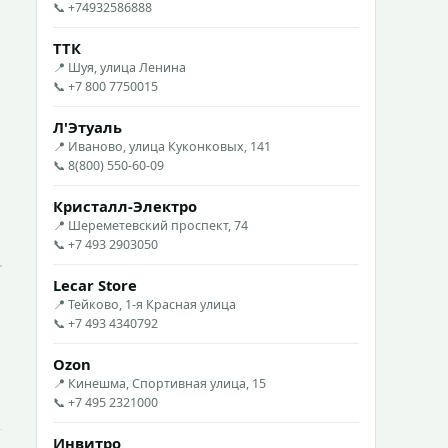
📞 +74932586888
ТТК
📍 Шуя, улица Ленина
📞 +7 800 7750015
Л'Этуаль
📍 Иваново, улица Куконковых, 141
📞 8(800) 550-60-09
Кристалл-Электро
📍 Шереметевский проспект, 74
📞 +7 493 2903050
Lecar Store
📍 Тейково, 1-я Красная улица
📞 +7 493 4340792
Ozon
📍 Кинешма, Спортивная улица, 15
📞 +7 495 2321000
Инвитро