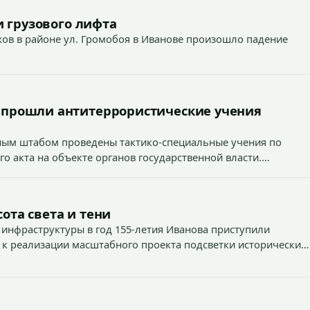
 грузового лифта
ехов в районе ул. Громобоя в Иванове произошло падение
 прошли антитеррористические учения
вным штабом проведены тактико-специальные учения по
о акта на объекте органов государственной власти.
1
ота света и тени
 инфраструктуры в год 155-летия Иванова приступили
 к реализации масштабного проекта подсветки исторических
тей и знаковых мест.