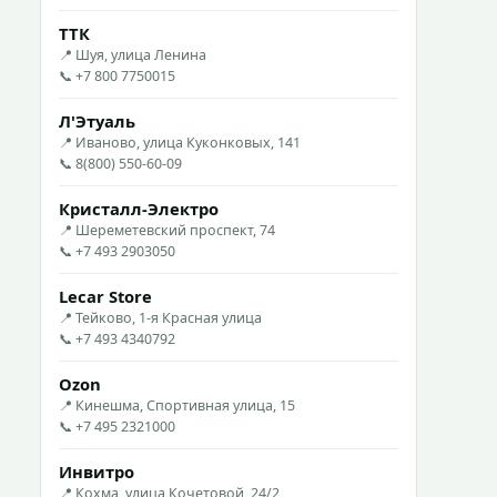
ТТК
📍 Шуя, улица Ленина
📞 +7 800 7750015
Л'Этуаль
📍 Иваново, улица Куконковых, 141
📞 8(800) 550-60-09
Кристалл-Электро
📍 Шереметевский проспект, 74
📞 +7 493 2903050
Lecar Store
📍 Тейково, 1-я Красная улица
📞 +7 493 4340792
Ozon
📍 Кинешма, Спортивная улица, 15
📞 +7 495 2321000
Инвитро
📍 Кохма, улица Кочетовой, 24/2