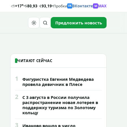
⛅
+17°
$
80,93
· €
93,19
Пробки
ВКонтакте
MAX
M
▾
▾
VK
Предложить новость
Найти
ЧИТАЮТ СЕЙЧАС
1
Фигуристка Евгения Медведева
провела девичник в Плесе
2
С 3 августа в России получила
распространение новая лотерея в
поддержку туризма по Золотому
кольцу
3
Иваново вошло в число