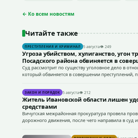
← Ко всем новостям
Читайте также
5 августа
👁 249
ПРЕСТУПЛЕНИЯ И КРИМИНАЛ
Угроза убийством, хулиганство, угон т
Посадского района обвиняется в сове
Суд рассмотрит по существу уголовное дело в отн
который обвиняется в совершении преступлений, пред
166 УК РФ (угон транспортного средства), п. «а» ч. 1 
5 августа
👁 212
ЗАКОН И ПОРЯДОК
Житель Ивановской области лишен уд
средствами
Вичугская межрайонная прокуратура провела пров
дорожного движения, после чего направила в суд 
средствами 38-летним водителем.