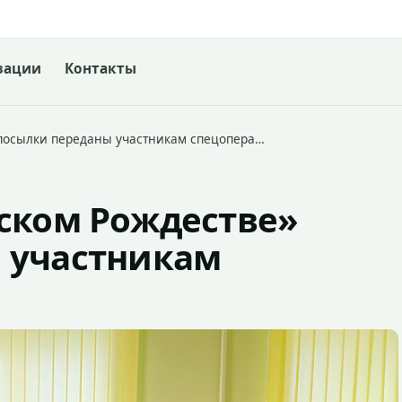
зации
Контакты
 посылки переданы участникам спецопера…
сском Рождестве»
 участникам