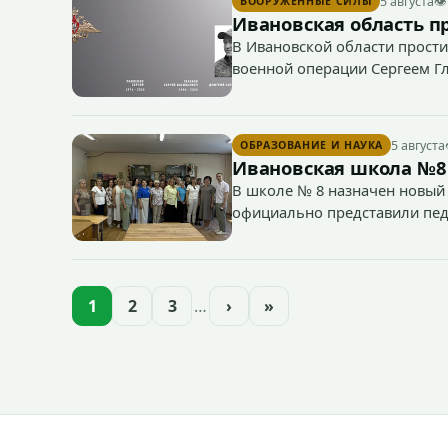
5 августа
👁
ВООРУЖЕННЫЕ СИЛЫ
Ивановская область п
В Ивановской области прости
военной операции Сергеем Г
5 августа
ОБРАЗОВАНИЕ И НАУКА
Ивановская школа №8
В школе № 8 назначен новый 
официально представили пед
1
2
3
…
›
»