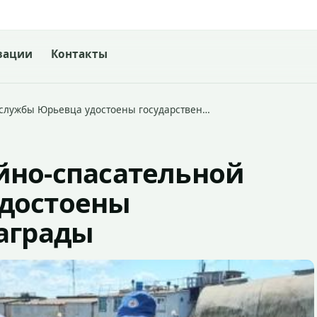
зации
Контакты
 службы Юрьевца удостоены государствен…
йно-спасательной
достоены
аграды