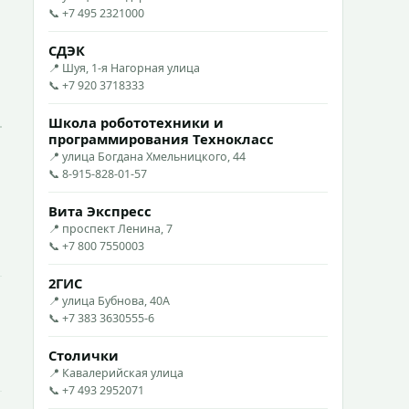
📞 +7 495 2321000
СДЭК
📍 Шуя, 1-я Нагорная улица
📞 +7 920 3718333
Школа робототехники и
программирования Технокласс
📍 улица Богдана Хмельницкого, 44
📞 8-915-828-01-57
Вита Экспресс
📍 проспект Ленина, 7
📞 +7 800 7550003
2ГИС
📍 улица Бубнова, 40А
📞 +7 383 3630555-6
Столички
📍 Кавалерийская улица
📞 +7 493 2952071