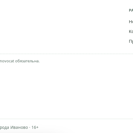
Р
Н
К
П
novocat обязательна.
рода Иваново · 16+