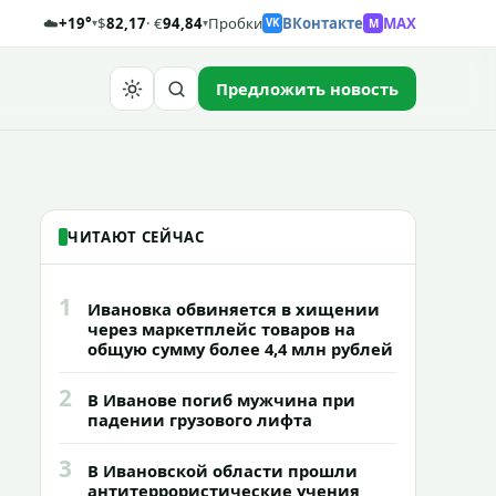
☁️
+19°
$
82,17
· €
94,84
Пробки
ВКонтакте
MAX
M
▾
▾
VK
Предложить новость
Найти
ЧИТАЮТ СЕЙЧАС
1
Ивановка обвиняется в хищении
через маркетплейс товаров на
общую сумму более 4,4 млн рублей
2
В Иванове погиб мужчина при
падении грузового лифта
3
В Ивановской области прошли
антитеррористические учения