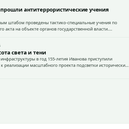
 прошли антитеррористические учения
вным штабом проведены тактико-специальные учения по
о акта на объекте органов государственной власти.
5
ота света и тени
 инфраструктуры в год 155-летия Иванова приступили
 к реализации масштабного проекта подсветки исторических
тей и знаковых мест.