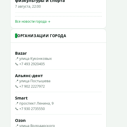
физкультуры и спорта
7 августа, 22:00
Все новости города →
ОРГАНИЗАЦИИ ГОРОДА
Bazar
📍 улица Куконковых
📞 +7 493 2920405
Альянс-дент
📍 улица Постышева
📞 +7 902 2227972
Smart
📍 проспект Ленина, 9
📞 +7 930 2735550
Ozon
📍 улица Володарского