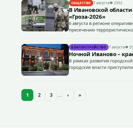
7 августа
👁 2352
ОБЩЕСТВО
В Ивановской области
«Гроза-2026»
6 августа в регионе операти
пресечению террористическог
«Гроза-2026».
7 августа
👁 5
БЛАГОУСТРОЙСТВО
Ночной Иваново – крас
В рамках развития городской
городские власти приступили
зданий, достопримечательнос
1
2
3
…
›
»