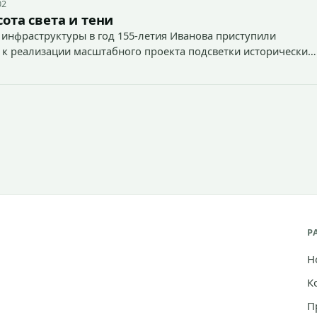
02
ота света и тени
 инфраструктуры в год 155-летия Иванова приступили
 к реализации масштабного проекта подсветки исторических
тей и знаковых мест.
Р
Н
К
П