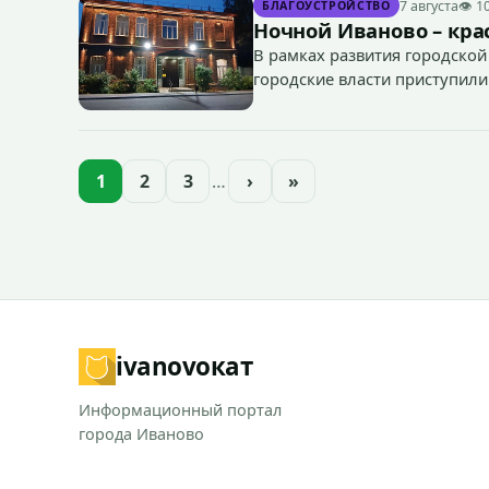
7 августа
👁 1
БЛАГОУСТРОЙСТВО
Ночной Иваново – крас
В рамках развития городской
городские власти приступили
зданий, достопримечательнос
1
2
3
…
›
»
ivanovo
кат
Информационный портал
города Иваново