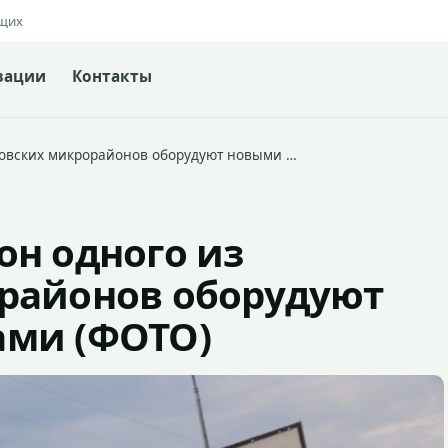
ящих
зации
Контакты
новских микрорайонов оборудуют новыми …
он одного из
районов оборудуют
ми (ФОТО)