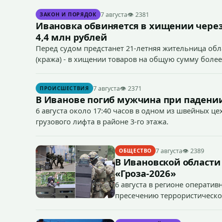
7 августа
👁 2381
ЗАКОН И ПОРЯДОК
Ивановка обвиняется в хищении через
4,4 млн рублей
Перед судом предстанет 21-летняя жительница облас
(кража) - в хищении товаров на общую сумму более
7 августа
👁 2371
ПРОИСШЕСТВИЯ
В Иванове погиб мужчина при падении
6 августа около 17:40 часов в одном из швейных ц
грузового лифта в районе 3-го этажа.
7 августа
👁 2389
ОБЩЕСТВО
В Ивановской области
«Гроза-2026»
6 августа в регионе операти
пресечению террористическог
«Гроза-2026».