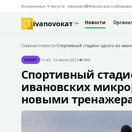
Воскресенье, 9 Августа · Иваново
Версия для слабовид
ivanovo
кат
Новости
Органи
16+
Главная
/
Новости
/
Спортивный стадион одного из ива
15:45, 10 июля 2023
👁 986
СПОРТ
Спортивный стади
ивановских микро
новыми тренажера