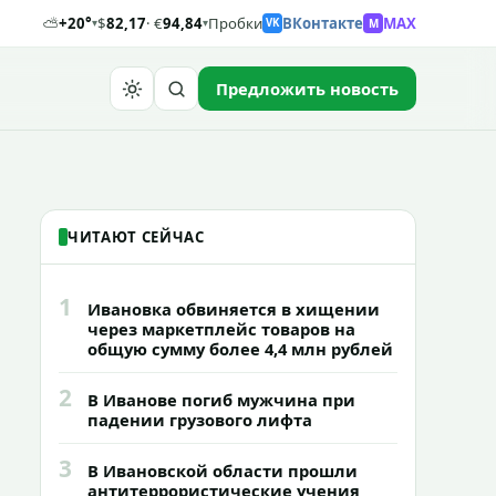
⛅
+20°
$
82,17
· €
94,84
Пробки
ВКонтакте
MAX
M
▾
▾
VK
Предложить новость
Найти
ЧИТАЮТ СЕЙЧАС
1
Ивановка обвиняется в хищении
через маркетплейс товаров на
общую сумму более 4,4 млн рублей
2
В Иванове погиб мужчина при
падении грузового лифта
3
В Ивановской области прошли
антитеррористические учения