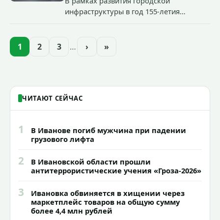
В рамках развития городской
инфраструктуры в год 155-летия
Иванова приступили городские власти
приступили к реализации масштабного
проекта подсветки исторических
1
2
3
…
›
»
зданий, достопримечательностей и
знаковых мест.
ЧИТАЮТ СЕЙЧАС
1
В Иванове погиб мужчина при падении
грузового лифта
2
В Ивановской области прошли
антитеррористические учения «Гроза-2026»
3
Ивановка обвиняется в хищении через
маркетплейс товаров на общую сумму
более 4,4 млн рублей