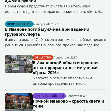
4,4 млн рублей
Перед судом предстанет 21-летняя жительница
областного центра, которая обвиняется по п. «б» ч. 4
ст.158 УК РФ (кража) - в хищении товаров на общую
сумму более 4,4 млн рублей через маркетплейс.
7 августа
👁 2327
ПРОИСШЕСТВИЯ
В Иванове погиб мужчина при падении
грузового лифта
6 августа около 17:40 часов в одном из швейных цехов в
районе ул. Громобоя в Иванове произошло падение
грузового лифта в районе 3-го этажа.
7 августа
👁 2337
ОБЩЕСТВО
В Ивановской области прошли
антитеррористические учения
«Гроза-2026»
6 августа в регионе оперативным
штабом проведены тактико-
специальные учения по пресечению
террористического акта на объекте
7 августа
👁 47
БЛАГОУСТРОЙСТВО
органов государственной власти.
Ночной Иваново – красота света и
«Гроза-2026».
тени