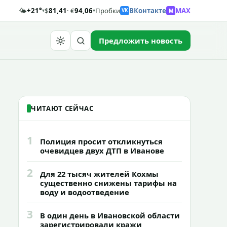
🌤️
+21°
$
81,41
· €
94,06
Пробки
ВКонтакте
MAX
M
▾
▾
VK
Предложить новость
Найти
ЧИТАЮТ СЕЙЧАС
1
Полиция просит откликнуться
очевидцев двух ДТП в Иванове
2
Для 22 тысяч жителей Кохмы
существенно снижены тарифы на
воду и водоотведение
3
В один день в Ивановской области
зарегистрировали кражи