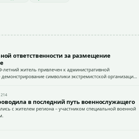
ной ответственности за размещение
е
9-летний житель привлечен к административной
ное демонстрирование символики экстремистской организации,
 наказуемого деяния) за размещение экстремистской
 214
роводила в последний путь военнослужащего
лись с жителем региона – участником специальной военной
м.