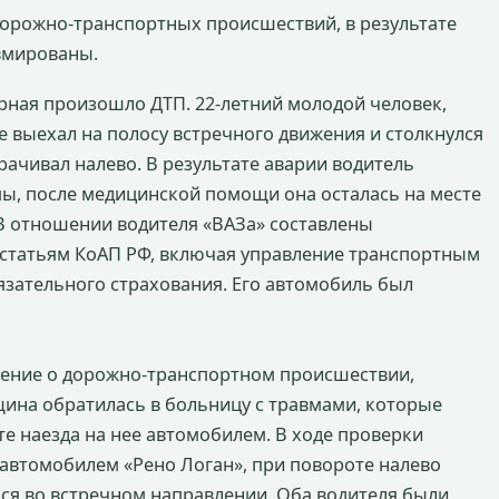
дорожно-транспортных происшествий, в результате
авмированы.
герная произошло ДТП. 22-летний молодой человек,
е выехал на полосу встречного движения и столкнулся
ачивал налево. В результате аварии водитель
мы, после медицинской помощи она осталась на месте
В отношении водителя «ВАЗа» составлены
статьям КоАП РФ, включая управление транспортным
язательного страхования. Его автомобиль был
ение о дорожно-транспортном происшествии,
щина обратилась в больницу с травмами, которые
тате наезда на нее автомобилем. В ходе проверки
 автомобилем «Рено Логан», при повороте налево
ся во встречном направлении. Оба водителя были