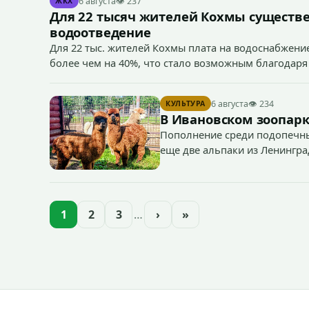
6 августа
👁 237
ЖКХ
Для 22 тысяч жителей Кохмы существ
водоотведение
Для 22 тыс. жителей Кохмы плата на водоснабжение
более чем на 40%, что стало возможным благодаря
«Водоканал.
6 августа
👁 234
КУЛЬТУРА
В Ивановском зоопарк
Пополнение среди подопечны
еще две альпаки из Ленингра
— годик).
1
2
3
…
›
»