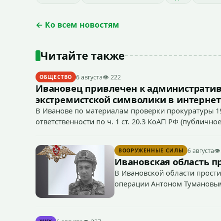
← Ко всем новостям
Читайте также
6 августа
👁 222
ОБЩЕСТВО
Ивановец привлечен к административ
экстремистской символики в интернет
В Иванове по материалам проверки прокуратуры 1
ответственности по ч. 1 ст. 20.3 КоАП РФ (публич
если эти действия не содержат признаков уголовно
символики в сети Интернет.
6 августа
👁
ВООРУЖЕННЫЕ СИЛЫ
Ивановская область п
В Ивановской области прости
операции Антоном Тумановы