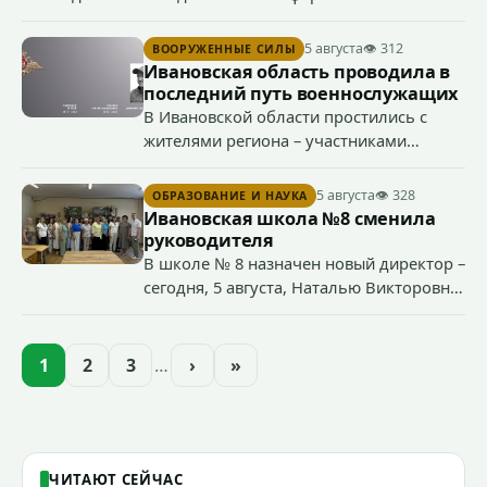
дорожного движения, после чего направила в суд иск о
прекращении права управления транспортными
5 августа
👁 312
ВООРУЖЕННЫЕ СИЛЫ
средствами 38-летним водителем.
Ивановская область проводила в
последний путь военнослужащих
В Ивановской области простились с
жителями региона – участниками
специальной военной операции
Сергеем Глазковым, Дмитрием
5 августа
👁 328
ОБРАЗОВАНИЕ И НАУКА
Хохловым и Сергеем Павленко.
Ивановская школа №8 сменила
руководителя
В школе № 8 назначен новый директор –
сегодня, 5 августа, Наталью Викторовну
Климину официально представили
педагогическому коллективу
образовательного учреждения.
1
2
3
…
›
»
ЧИТАЮТ СЕЙЧАС