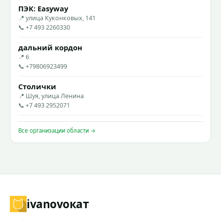
ПЭК: Easyway
📍 улица Куконковых, 141
📞 +7 493 2260330
дальний кордон
📍 6
📞 +79806923499
Столички
📍 Шуя, улица Ленина
📞 +7 493 2952071
Все организации области →
ivanovo
кат