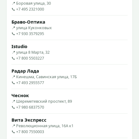
📍 Боровая улица, 30
📞 +7 495 2321000
Браво-Оптика
📍 улица Куконковых
📞 +7 930 3579295
Istudio
📍 улица 8 Марта, 32
📞 +7 800 5503227
Радар Лада
📍 Кинешма, Савинская улица, 17Б
📞 +7 493 2955577
Чеснок
📍 Шереметевский проспект, 89
📞 +7 980 6837570
Вита Экспресс
📍 Революционная улица, 16А к1
📞 +7 800 7550003