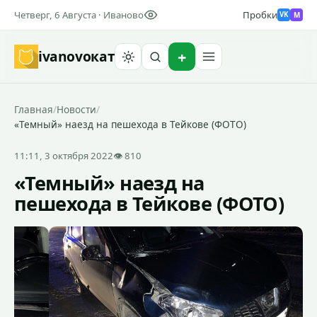
Четверг, 6 Августа · Иваново
Пробки
M
VK
ivanovo
кат
Найти
Главная
/
Новости
/
«Темный» наезд на пешехода в Тейкове (ФОТО)
11:11, 3 октября 2022
👁 810
«Темный» наезд на
пешехода в Тейкове (ФОТО)