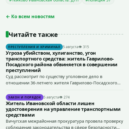
← Ко всем новостям
Читайте также
5 августа
👁 315
ПРЕСТУПЛЕНИЯ И КРИМИНАЛ
Угроза убийством, хулиганство, угон
транспортного средства: житель Гаврилово-
Посадского района обвиняется в совершении
преступлений
Суд рассмотрит по существу уголовное дело в
отношении 36-летнего жителя Гаврилово-Посадского
района, который обвиняется в совершении
преступлений, предусмотренных ч. 1 ст. 119 УК РФ
5 августа
👁 274
ЗАКОН И ПОРЯДОК
(угроза убийством), ч. 1 ст. 166 УК РФ (угон
Житель Ивановской области лишен
транспортного средства), п. «а» ч. 1 ст. 213 УК РФ
удостоверения на управление транспортными
(хулиганство).
средствами
Вичугская межрайонная прокуратура провела проверку
соблюдения законодательства в сфере безопасности