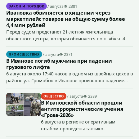
7 августа
👁 2381
ЗАКОН И ПОРЯДОК
Ивановка обвиняется в хищении через
маркетплейс товаров на общую сумму более
4,4 млн рублей
Перед судом предстанет 21-летняя жительница
областного центра, которая обвиняется по п. «б» ч. 4
ст.158 УК РФ (кража) - в хищении товаров на общую
сумму более 4,4 млн рублей через маркетплейс.
7 августа
👁 2371
ПРОИСШЕСТВИЯ
В Иванове погиб мужчина при падении
грузового лифта
6 августа около 17:40 часов в одном из швейных цехов в
районе ул. Громобоя в Иванове произошло падение
грузового лифта в районе 3-го этажа.
7 августа
👁 2389
ОБЩЕСТВО
В Ивановской области прошли
антитеррористические учения
«Гроза-2026»
6 августа в регионе оперативным
штабом проведены тактико-
специальные учения по пресечению