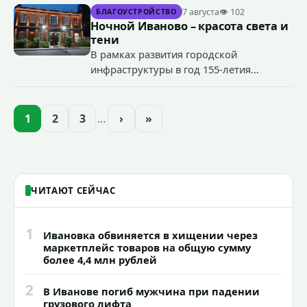
террористического акта на объекте
7 августа
👁 102
БЛАГОУСТРОЙСТВО
органов государственной власти.
Ночной Иваново – красота света и
«Гроза-2026».
тени
В рамках развития городской
инфраструктуры в год 155-летия
Иванова приступили городские власти
приступили к реализации масштабного
проекта подсветки исторических
1
2
3
…
›
»
зданий, достопримечательностей и
знаковых мест.
ЧИТАЮТ СЕЙЧАС
1
Ивановка обвиняется в хищении через
маркетплейс товаров на общую сумму
более 4,4 млн рублей
2
В Иванове погиб мужчина при падении
грузового лифта