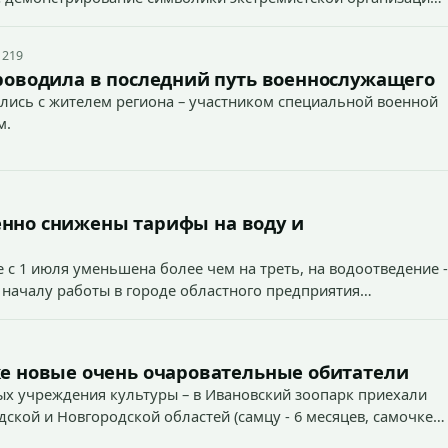
 наказуемого деяния) за размещение экстремистской
 219
роводила в последний путь военнослужащего
лись с жителем региона – участником специальной военной
м.
енно снижены тарифы на воду и
 с 1 июля уменьшена более чем на треть, на водоотведение -
 началу работы в городе областного предприятия
е новые очень очаровательные обитатели
х учреждения культуры – в Ивановский зоопарк приехали
дской и Новгородской областей (самцу - 6 месяцев, самочке