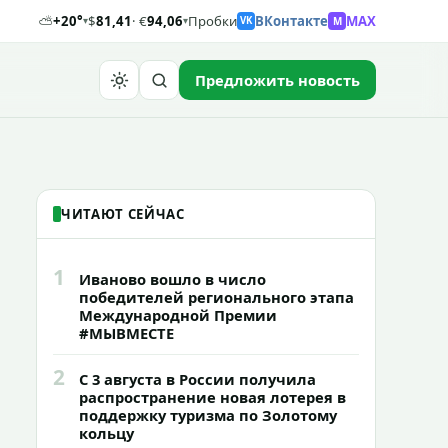
⛅
+20°
$
81,41
· €
94,06
Пробки
ВКонтакте
MAX
M
▾
▾
VK
Предложить новость
Найти
ЧИТАЮТ СЕЙЧАС
1
Иваново вошло в число
победителей регионального этапа
Международной Премии
#МЫВМЕСТЕ
2
С 3 августа в России получила
распространение новая лотерея в
поддержку туризма по Золотому
кольцу