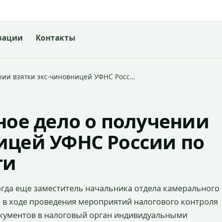
зации
Контакты
ении взятки экс-чиновницей УФНС Росс…
вное дело о получении
ицей УФНС России по
ти
 тогда еще заместитель начальника отдела камерального
 в ходе проведения мероприятий налогового контроля
кументов в налоговый орган индивидуальными