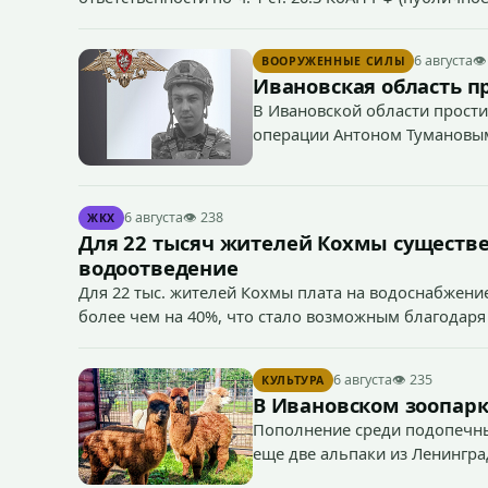
если эти действия не содержат признаков уголовно
символики в сети Интернет.
6 августа
👁
ВООРУЖЕННЫЕ СИЛЫ
Ивановская область п
В Ивановской области прости
операции Антоном Тумановы
6 августа
👁 238
ЖКХ
Для 22 тысяч жителей Кохмы существ
водоотведение
Для 22 тыс. жителей Кохмы плата на водоснабжение
более чем на 40%, что стало возможным благодаря
«Водоканал.
6 августа
👁 235
КУЛЬТУРА
В Ивановском зоопарк
Пополнение среди подопечны
еще две альпаки из Ленингра
— годик).