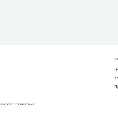
Р
Н
К
П
novocat обязательна.