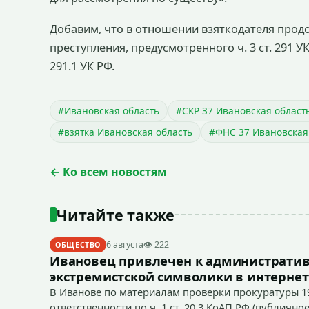
Добавим, что в отношении взяткодателя прод
преступления, предусмотренного ч. 3 ст. 291 УК
291.1 УК РФ.
#Ивановская область
#СКР 37 Ивановская област
#взятка Ивановская область
#ФНС 37 Ивановская
← Ко всем новостям
Читайте также
6 августа
👁 222
ОБЩЕСТВО
Ивановец привлечен к административ
экстремистской символики в интернет
В Иванове по материалам проверки прокуратуры 1
ответственности по ч. 1 ст. 20.3 КоАП РФ (публич