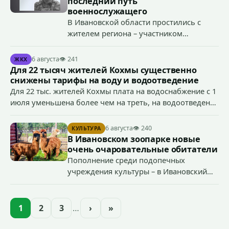
последний путь
экстремистской символики в сети Интернет.
военнослужащего
В Ивановской области простились с
жителем региона – участником
специальной военной операции
Антоном Тумановым.
6 августа
👁 241
ЖКХ
Для 22 тысяч жителей Кохмы существенно
снижены тарифы на воду и водоотведение
Для 22 тыс. жителей Кохмы плата на водоснабжение с 1
июля уменьшена более чем на треть, на водоотведение
- более чем на 40%, что стало возможным благодаря
началу работы в городе областного предприятия
6 августа
👁 240
КУЛЬТУРА
«Водоканал.
В Ивановском зоопарке новые
очень очаровательные обитатели
Пополнение среди подопечных
учреждения культуры – в Ивановский
зоопарк приехали еще две альпаки из
Ленинградской и Новгородской
областей (самцу - 6 месяцев, самочке —
1
2
3
…
›
»
годик).