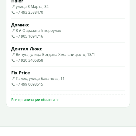
Haier
📍 улица 8 Марта, 32
📞 +7 493 2588470
Домикс
📍 3-й Овражный переулок
📞 +7 905 1094716
Дентал Люкс
📍 Вичуга, улица Богдана Хмельницкого, 18/1
📞 +7 920 3405858
Fix Price
📍 Палех, улица Баканова, 11
📞 +7 499 0093515
Все организации области →