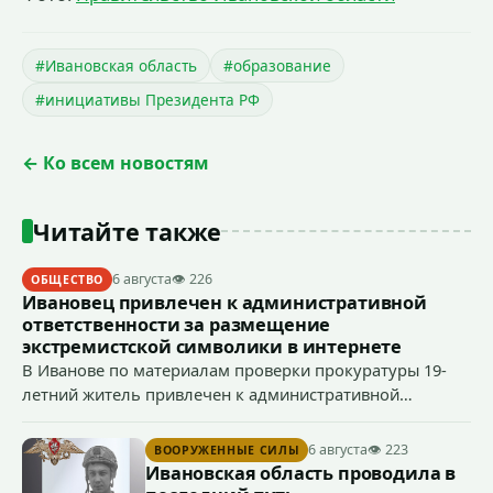
#Ивановская область
#образование
#инициативы Президента РФ
← Ко всем новостям
Читайте также
6 августа
👁 226
ОБЩЕСТВО
Ивановец привлечен к административной
ответственности за размещение
экстремистской символики в интернете
В Иванове по материалам проверки прокуратуры 19-
летний житель привлечен к административной
ответственности по ч. 1 ст. 20.3 КоАП РФ (публичное
демонстрирование символики экстремистской
6 августа
👁 223
ВООРУЖЕННЫЕ СИЛЫ
организации, если эти действия не содержат признаков
Ивановская область проводила в
уголовно наказуемого деяния) за размещение