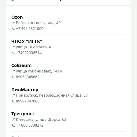
Ozon
📍 Рабфаковская улица, 49
📞 +7 495 2321000
ЧПОУ "ИГТК"
📍 улица 10 Августа, 4
📞 +74932938514
Colizeum
📍 улица Куконковых, 141Ж
📞 89063345662
ПивМастер
📍 Приволжск, Революционная улица, 87
📞 89997847888
Три цены
📍 Кинешма, улица Щорса, 62Г
📞 +7 800 5338272