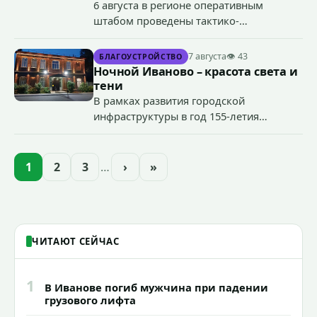
6 августа в регионе оперативным
штабом проведены тактико-
специальные учения по пресечению
террористического акта на объекте
7 августа
👁 43
БЛАГОУСТРОЙСТВО
органов государственной власти.
Ночной Иваново – красота света и
«Гроза-2026».
тени
В рамках развития городской
инфраструктуры в год 155-летия
Иванова приступили городские власти
приступили к реализации масштабного
проекта подсветки исторических
1
2
3
…
›
»
зданий, достопримечательностей и
знаковых мест.
ЧИТАЮТ СЕЙЧАС
1
В Иванове погиб мужчина при падении
грузового лифта