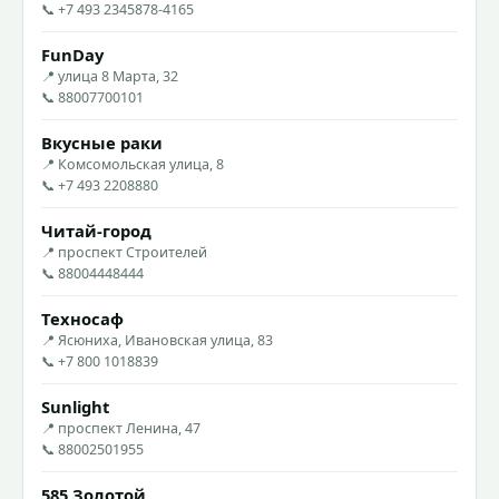
📞 +7 493 2345878-4165
FunDay
📍 улица 8 Марта, 32
📞 88007700101
Вкусные раки
📍 Комсомольская улица, 8
📞 +7 493 2208880
Читай-город
📍 проспект Строителей
📞 88004448444
Техносаф
📍 Ясюниха, Ивановская улица, 83
📞 +7 800 1018839
Sunlight
📍 проспект Ленина, 47
📞 88002501955
585 Золотой