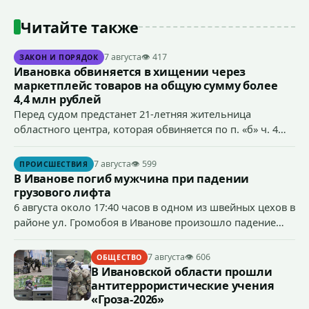
Читайте также
7 августа
👁 417
ЗАКОН И ПОРЯДОК
Ивановка обвиняется в хищении через
маркетплейс товаров на общую сумму более
4,4 млн рублей
Перед судом предстанет 21-летняя жительница
областного центра, которая обвиняется по п. «б» ч. 4
ст.158 УК РФ (кража) - в хищении товаров на общую
сумму более 4,4 млн рублей через маркетплейс.
7 августа
👁 599
ПРОИСШЕСТВИЯ
В Иванове погиб мужчина при падении
грузового лифта
6 августа около 17:40 часов в одном из швейных цехов в
районе ул. Громобоя в Иванове произошло падение
грузового лифта в районе 3-го этажа.
7 августа
👁 606
ОБЩЕСТВО
В Ивановской области прошли
антитеррористические учения
«Гроза-2026»