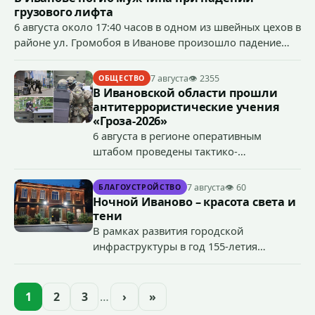
грузового лифта
6 августа около 17:40 часов в одном из швейных цехов в
районе ул. Громобоя в Иванове произошло падение
грузового лифта в районе 3-го этажа.
7 августа
👁 2355
ОБЩЕСТВО
В Ивановской области прошли
антитеррористические учения
«Гроза-2026»
6 августа в регионе оперативным
штабом проведены тактико-
специальные учения по пресечению
террористического акта на объекте
7 августа
👁 60
БЛАГОУСТРОЙСТВО
органов государственной власти.
Ночной Иваново – красота света и
«Гроза-2026».
тени
В рамках развития городской
инфраструктуры в год 155-летия
Иванова приступили городские власти
приступили к реализации масштабного
проекта подсветки исторических
1
2
3
…
›
»
зданий, достопримечательностей и