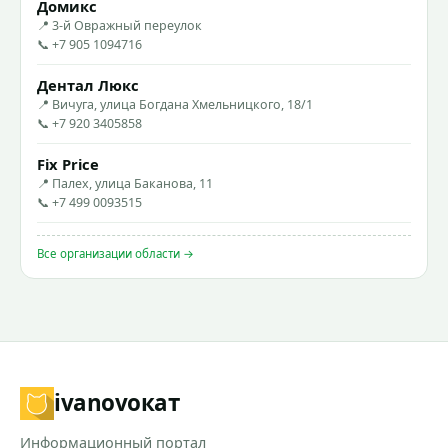
Домикс
📍 3-й Овражный переулок
📞 +7 905 1094716
Дентал Люкс
📍 Вичуга, улица Богдана Хмельницкого, 18/1
📞 +7 920 3405858
Fix Price
📍 Палех, улица Баканова, 11
📞 +7 499 0093515
Все организации области →
ivanovo
кат
Информационный портал