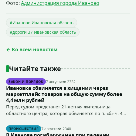
Фото:
Администрация города Иваново
#Иваново Ивановская область
#дороги 37 Ивановская область
← Ко всем новостям
Читайте также
7 августа
👁 2332
ЗАКОН И ПОРЯДОК
Ивановка обвиняется в хищении через
маркетплейс товаров на общую сумму более
4,4 млн рублей
Перед судом предстанет 21-летняя жительница
областного центра, которая обвиняется по п. «б» ч. 4
ст.158 УК РФ (кража) - в хищении товаров на общую
сумму более 4,4 млн рублей через маркетплейс.
7 августа
👁 2340
ПРОИСШЕСТВИЯ
В Иванове погиб мужчина при падении