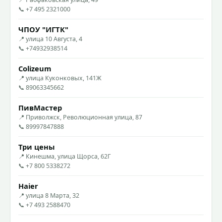
📞 +7 495 2321000
ЧПОУ "ИГТК"
📍 улица 10 Августа, 4
📞 +74932938514
Colizeum
📍 улица Куконковых, 141Ж
📞 89063345662
ПивМастер
📍 Приволжск, Революционная улица, 87
📞 89997847888
Три цены
📍 Кинешма, улица Щорса, 62Г
📞 +7 800 5338272
Haier
📍 улица 8 Марта, 32
📞 +7 493 2588470