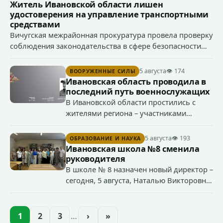
(угроза убийством), ч. 1 ст. 166 УК РФ (угон
Житель Ивановской области лишен
транспортного средства), п. «а» ч. 1 ст. 213 УК РФ
удостоверения на управление транспортными
(хулиганство).
средствами
Вичугская межрайонная прокуратура провела проверку
соблюдения законодательства в сфере безопасности
дорожного движения, после чего направила в суд иск о
прекращении права управления транспортными
5 августа
👁 174
ВООРУЖЕННЫЕ СИЛЫ
средствами 38-летним водителем.
Ивановская область проводила в
последний путь военнослужащих
В Ивановской области простились с
жителями региона – участниками
специальной военной операции
Сергеем Глазковым, Дмитрием
5 августа
👁 193
ОБРАЗОВАНИЕ И НАУКА
Хохловым и Сергеем Павленко.
Ивановская школа №8 сменила
руководителя
В школе № 8 назначен новый директор –
сегодня, 5 августа, Наталью Викторовну
Климину официально представили
педагогическому коллективу
образовательного учреждения.
1
2
3
…
›
»