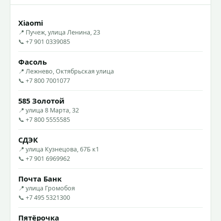
Xiaomi
📍 Пучеж, улица Ленина, 23
📞 +7 901 0339085
Фасоль
📍 Лежнево, Октябрьская улица
📞 +7 800 7001077
585 Золотой
📍 улица 8 Марта, 32
📞 +7 800 5555585
СДЭК
📍 улица Кузнецова, 67Б к1
📞 +7 901 6969962
Почта Банк
📍 улица Громобоя
📞 +7 495 5321300
Пятёрочка