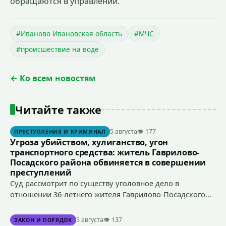
обращаются в управлении.
#Иваново Ивановская область
#МЧС
#происшествие на воде
← Ко всем новостям
Читайте также
5 августа
👁 177
ПРЕСТУПЛЕНИЯ И КРИМИНАЛ
Угроза убийством, хулиганство, угон
транспортного средства: житель Гаврилово-
Посадского района обвиняется в совершении
преступлений
Суд рассмотрит по существу уголовное дело в
отношении 36-летнего жителя Гаврилово-Посадского
района, который обвиняется в совершении
преступлений, предусмотренных ч. 1 ст. 119 УК РФ
5 августа
👁 137
ЗАКОН И ПОРЯДОК